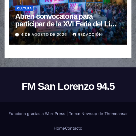
CULTURA
Abren convocatoria para
participar de la XVI Feria del Libro
de Salta
4 DE AGOSTO DE 2026
REDACCIÓN
FM San Lorenzo 94.5
Funciona gracias a WordPress
|
Tema:
Newsup
de
Themeansar
Home
Contacto