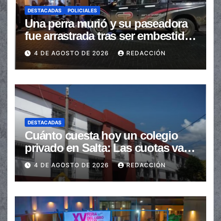
DESTACADAS
POLICIALES
Una perra murió y su paseadora
fue arrastrada tras ser embestidas
en la senda peatonal
4 DE AGOSTO DE 2026
REDACCIÓN
DESTACADAS
Cuánto cuesta hoy un colegio
privado en Salta: Las cuotas van
de $110.000 a más de $600.000
4 DE AGOSTO DE 2026
REDACCIÓN