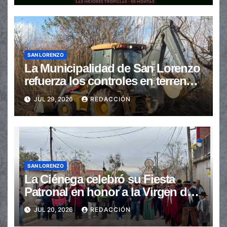
SAN LORENZO
La Municipalidad de San Lorenzo
refuerza los controles en terrenos
baldíos para prevenir incendios
JUL 29, 2026
REDACCIÓN
SAN LORENZO
La Ciénega celebró su Fiesta
Patronal en honor a la Virgen del
Carmen
JUL 20, 2026
REDACCIÓN