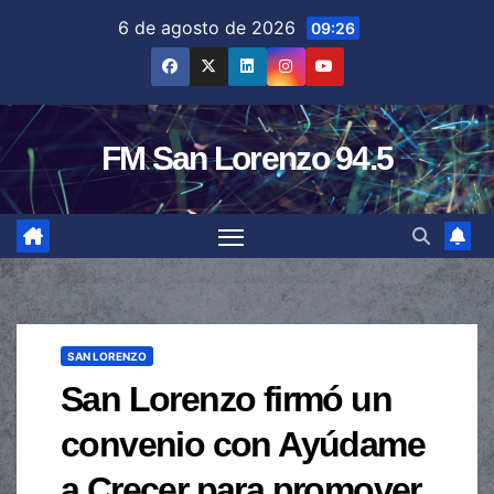
Saltar
6 de agosto de 2026
09:26
al
contenido
FM San Lorenzo 94.5
SAN LORENZO
San Lorenzo firmó un
convenio con Ayúdame
a Crecer para promover