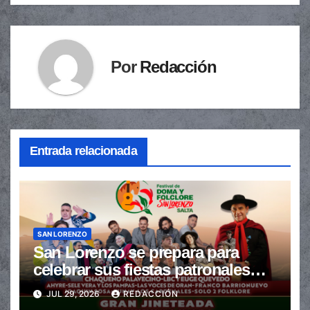
entradas
Por
Redacción
Entrada relacionada
SAN LORENZO
San Lorenzo se prepara para
celebrar sus fiestas patronales
con un gran festival de Doma y
JUL 29, 2026
REDACCIÓN
Folclore