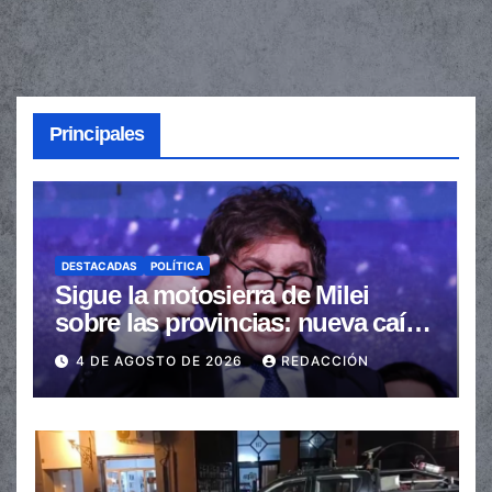
Principales
DESTACADAS
POLÍTICA
Sigue la motosierra de Milei
sobre las provincias: nueva caída
de las transferencias no
4 DE AGOSTO DE 2026
REDACCIÓN
automáticas