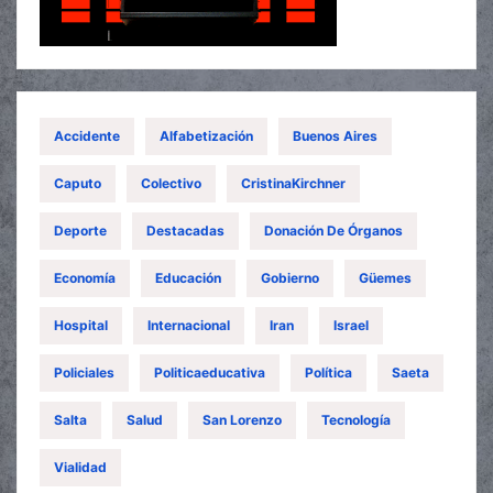
Accidente
Alfabetización
Buenos Aires
Caputo
Colectivo
CristinaKirchner
Deporte
Destacadas
Donación De Órganos
Economía
Educación
Gobierno
Güemes
Hospital
Internacional
Iran
Israel
Policiales
Politicaeducativa
Política
Saeta
Salta
Salud
San Lorenzo
Tecnología
Vialidad