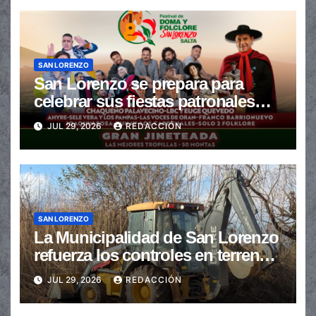
SAN LORENZO
San Lorenzo se prepara para
celebrar sus fiestas patronales
con un gran festival de Doma y
JUL 29, 2026
REDACCIÓN
Folclore
SAN LORENZO
La Municipalidad de San Lorenzo
refuerza los controles en terrenos
baldíos para prevenir incendios
JUL 29, 2026
REDACCIÓN