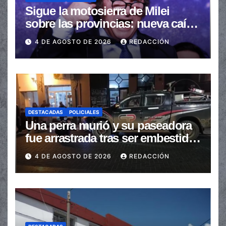
Sigue la motosierra de Milei
sobre las provincias: nueva caída
de las transferencias no
4 DE AGOSTO DE 2026
REDACCIÓN
automáticas
DESTACADAS
POLICIALES
Una perra murió y su paseadora
fue arrastrada tras ser embestidas
en la senda peatonal
4 DE AGOSTO DE 2026
REDACCIÓN