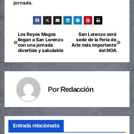
jornada.
Los Reyes Magos
San Lorenzo será
Navegación
llegan a San Lorenzo
sede de la Feria de
con una jornada
Arte más importante
de
divertida y saludable
del NOA
entradas
Por
Redacción
Entrada relacionada