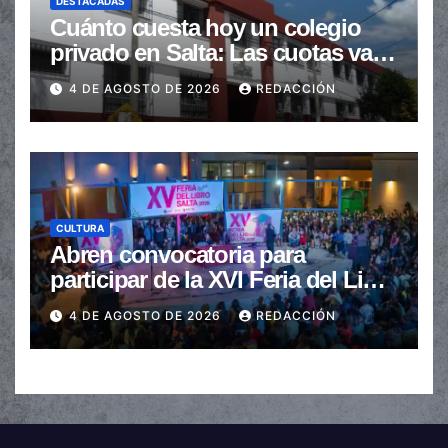
DESTACADAS
Cuánto cuesta hoy un colegio
privado en Salta: Las cuotas van
de $110.000 a más de $600.000
4 DE AGOSTO DE 2026
REDACCIÓN
CULTURA
Abren convocatoria para
participar de la XVI Feria del Libro
de Salta
4 DE AGOSTO DE 2026
REDACCIÓN