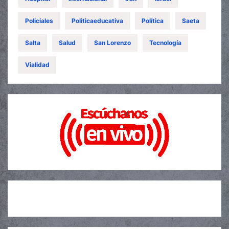
Policiales
Politicaeducativa
Política
Saeta
Salta
Salud
San Lorenzo
Tecnología
Vialidad