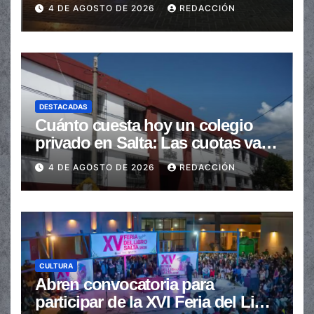
en la senda peatonal
4 DE AGOSTO DE 2026
REDACCIÓN
DESTACADAS
Cuánto cuesta hoy un colegio
privado en Salta: Las cuotas van
de $110.000 a más de $600.000
4 DE AGOSTO DE 2026
REDACCIÓN
CULTURA
Abren convocatoria para
participar de la XVI Feria del Libro