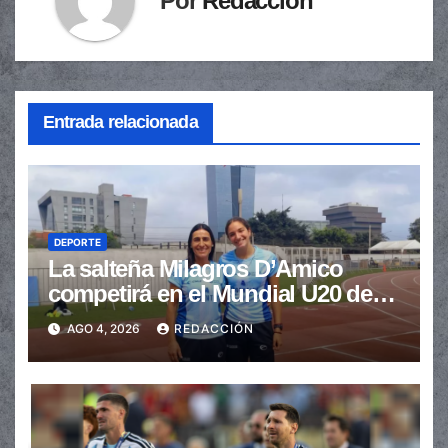
Por
Redacción
Entrada relacionada
DEPORTE
La salteña Milagros D’Amico
competirá en el Mundial U20 de
Atletismo
AGO 4, 2026
REDACCIÓN