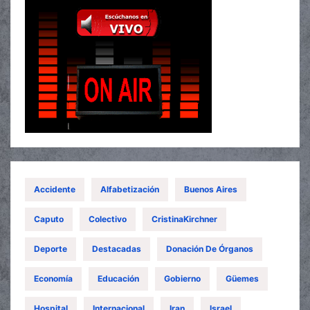
Accidente
Alfabetización
Buenos Aires
Caputo
Colectivo
CristinaKirchner
Deporte
Destacadas
Donación De Órganos
Economía
Educación
Gobierno
Güemes
Hospital
Internacional
Iran
Israel