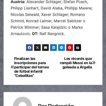
Austria:
Alexander Schlager; Stefan Posch,
Philipp Lienhart, David Alaba, Phillipp Mwene;
Nicolas Seiwald, Xaver Schlager; Romano
Schmid, Konrad Laimer, Marcel Sabitzer o
Patrick Wimmer; Sasa Kalajdzic o Marko
Arnautovic.
DT:
Ralf Rangnick.
Finalizan las
Los récords que
Navegación
inscripciones para
rompió Messi en la
participar del torneo
goleada a Argelia
de
de fútbol infantil
“Cebollitas”
entradas