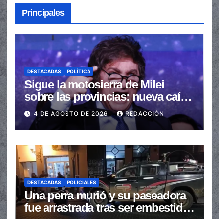
Principales
DESTACADAS
POLÍTICA
Sigue la motosierra de Milei
sobre las provincias: nueva caída
de las transferencias no
4 DE AGOSTO DE 2026
REDACCIÓN
automáticas
DESTACADAS
POLICIALES
Una perra murió y su paseadora
fue arrastrada tras ser embestidas