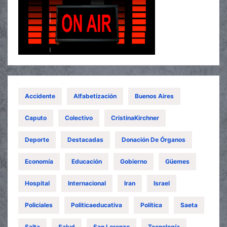
Accidente
Alfabetización
Buenos Aires
Caputo
Colectivo
CristinaKirchner
Deporte
Destacadas
Donación De Órganos
Economía
Educación
Gobierno
Güemes
Hospital
Internacional
Iran
Israel
Policiales
Politicaeducativa
Política
Saeta
Salta
Salud
San Lorenzo
Tecnología