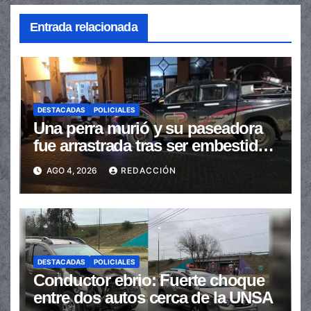
Entrada relacionada
DESTACADAS
POLICIALES
Una perra murió y su paseadora
fue arrastrada tras ser embestidas
en la senda peatonal
AGO 4, 2026
REDACCIÓN
DESTACADAS
POLICIALES
Conductor ebrio: Fuerte choque
entre dos autos cerca de la UNSA