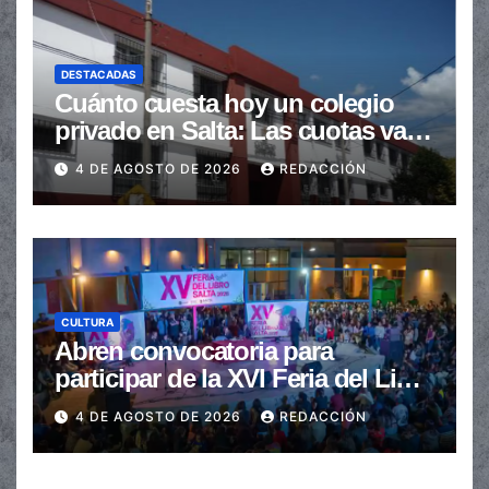
DESTACADAS
Cuánto cuesta hoy un colegio
privado en Salta: Las cuotas van
de $110.000 a más de $600.000
4 DE AGOSTO DE 2026
REDACCIÓN
CULTURA
Abren convocatoria para
participar de la XVI Feria del Libro
de Salta
4 DE AGOSTO DE 2026
REDACCIÓN