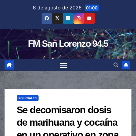
Saltar
6 de agosto de 2026
01:00
al
contenido
FM San Lorenzo 94.5
POLICIALES
Se decomisaron dosis
de marihuana y cocaína
en un operativo en zona