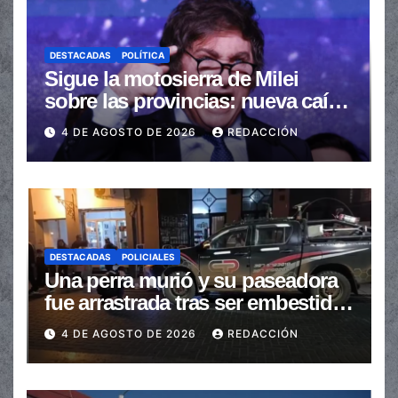
DESTACADAS
POLÍTICA
Sigue la motosierra de Milei
sobre las provincias: nueva caída
de las transferencias no
4 DE AGOSTO DE 2026
REDACCIÓN
automáticas
DESTACADAS
POLICIALES
Una perra murió y su paseadora
fue arrastrada tras ser embestidas
en la senda peatonal
4 DE AGOSTO DE 2026
REDACCIÓN