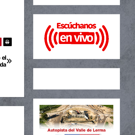
 el
ada