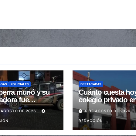
ADAS
POLICIALES
DESTACADAS
perra murió y su
Cuánto cuesta ho
adora fue
colegio privado e
trada tras ser
Salta: Las cuotas 
 AGOSTO DE 2026
4 DE AGOSTO DE 2026
stidas en la
de $110.000 a más
a peatonal
CIÓN
$600.000
REDACCIÓN