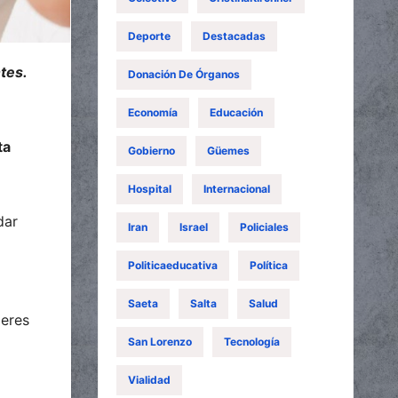
Deporte
Destacadas
tes.
Donación De Órganos
Economía
Educación
ta
Gobierno
Güemes
Hospital
Internacional
dar
Iran
Israel
Policiales
Politicaeducativa
Política
Saeta
Salta
Salud
leres
San Lorenzo
Tecnología
Vialidad