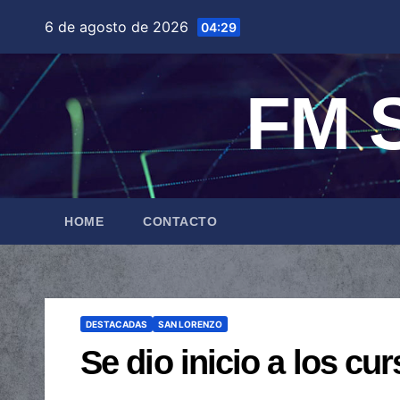
Saltar
6 de agosto de 2026
04:29
al
contenido
FM S
HOME
CONTACTO
DESTACADAS
SAN LORENZO
Se dio inicio a los c