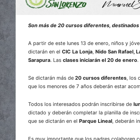
Son más de 20 cursos diferentes, destinados 
A partir de este lunes 13 de enero, niños y jóv
dictarán en el
CIC
La
Lonja
,
Nido San Rafael, L
Sarapura
. Las
clases iniciarán el 20 de enero
.
Se dictarán más de
20 cursos diferentes
, los
que los menores de 7 años deberán estar acom
Todos los interesados podrán inscribirse de
lu
dictado y deberán completar la planilla de insc
que se dictarán en el
Parque Lineal
, deberán in
Es muy importante que los padres colaboren con 