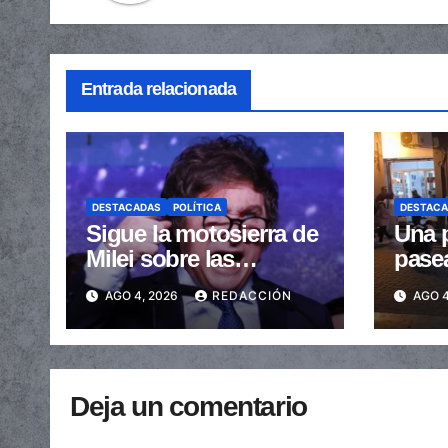
Entrada relacionada
DESTACADAS
POLÍTICA
DESTAC
Sigue la motosierra de
Una p
Milei sobre las
pase
provincias: nueva
arras
AGO 4, 2026
REDACCIÓN
AGO 4
caída de las
embe
transferencias no
send
automáticas
Deja un comentario