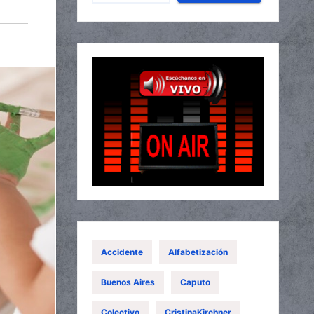
Accidente
Alfabetización
Buenos Aires
Caputo
Colectivo
CristinaKirchner