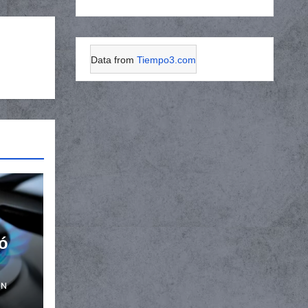
Data from
Tiempo3.com
ó
ÓN
s en