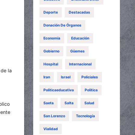
Deporte
Destacadas
Donación De Órganos
Economía
Educación
Gobierno
Güemes
Hospital
Internacional
 de la
Iran
Israel
Policiales
Politicaeducativa
Política
Saeta
Salta
Salud
blico
mente
San Lorenzo
Tecnología
Vialidad