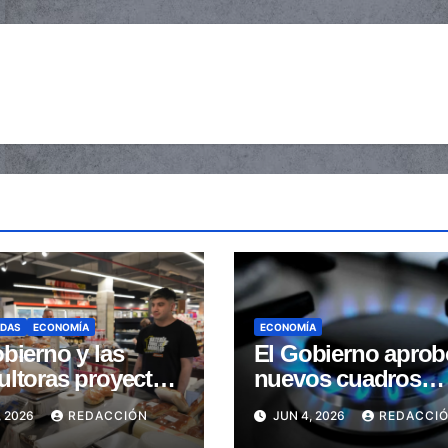
ADAS
ECONOMÍA
ECONOMÍA
bierno y las
El Gobierno aprob
ultoras proyectan
nuevos cuadros
a inflación de
tarifarios para la
, 2026
REDACCIÓN
JUN 4, 2026
REDACCI
 se ubicó debajo
distribución de ga