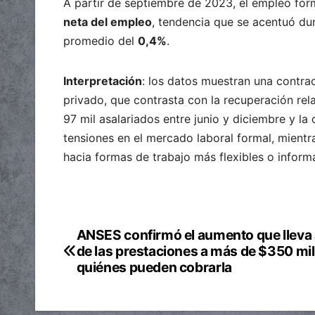
A partir de septiembre de 2023, el empleo fo
neta del empleo
, tendencia que se acentuó du
promedio del
0,4%
.
Interpretación
: los datos muestran una contrac
privado, que contrasta con la recuperación rel
97 mil asalariados entre junio y diciembre y la
tensiones en el mercado laboral formal, mient
hacia formas de trabajo más flexibles o informa
ANSES confirmó el aumento que lleva 
Navegación
de las prestaciones a más de $350 mil
de
quiénes pueden cobrarla
entradas