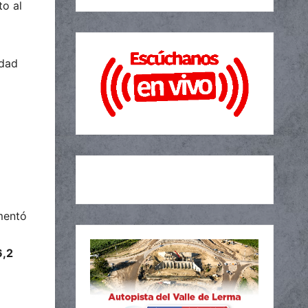
o al
idad
umentó
6,2