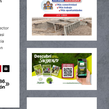
n
ector
asi
cia
ón
286
ión