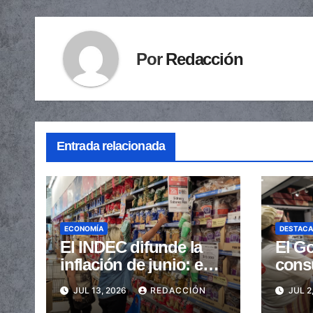
Por
Redacción
Entrada relacionada
ECONOMÍA
DESTAC
El INDEC difunde la
El Go
inflación de junio: en
cons
cuánto podría
que l
JUL 13, 2026
REDACCIÓN
JUL 2
ubicarse
junio