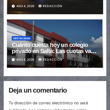
en la senda peatonal
AGO 4, 2026
REDACCIÓN
DESTACADAS
Cuánto cuesta hoy un colegio
privado en Salta: Las cuotas van
de $110.000 a más de $600.000
AGO 4, 2026
REDACCIÓN
Deja un comentario
Tu dirección de correo electrónico no será