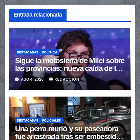
Entrada relacionada
DESTACADAS
POLÍTICA
Sigue la motosierra de Milei sobre
las provincias: nueva caída de las
transferencias no automáticas
AGO 4, 2026
REDACCIÓN
DESTACADAS
POLICIALES
Una perra murió y su paseadora
fue arrastrada tras ser embestidas