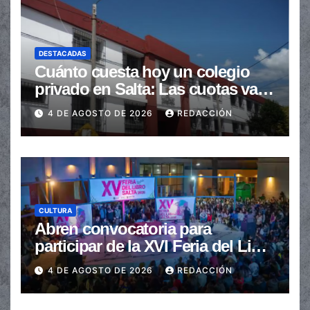
DESTACADAS
Cuánto cuesta hoy un colegio
privado en Salta: Las cuotas van
de $110.000 a más de $600.000
4 DE AGOSTO DE 2026
REDACCIÓN
CULTURA
Abren convocatoria para
participar de la XVI Feria del Libro
de Salta
4 DE AGOSTO DE 2026
REDACCIÓN