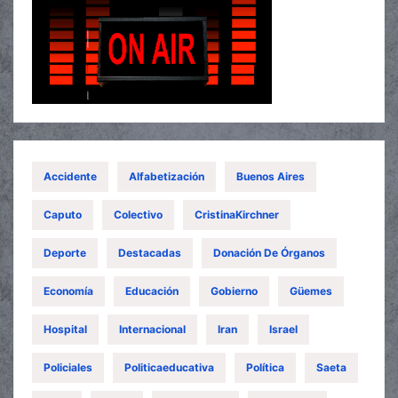
Accidente
Alfabetización
Buenos Aires
Caputo
Colectivo
CristinaKirchner
Deporte
Destacadas
Donación De Órganos
Economía
Educación
Gobierno
Güemes
Hospital
Internacional
Iran
Israel
Policiales
Politicaeducativa
Política
Saeta