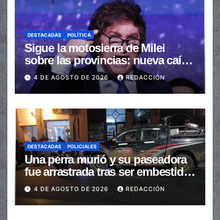
DESTACADAS
POLÍTICA
Sigue la motosierra de Milei
sobre las provincias: nueva caída
de las transferencias no
4 DE AGOSTO DE 2026
REDACCIÓN
automáticas
DESTACADAS
POLICIALES
Una perra murió y su paseadora
fue arrastrada tras ser embestidas
en la senda peatonal
4 DE AGOSTO DE 2026
REDACCIÓN