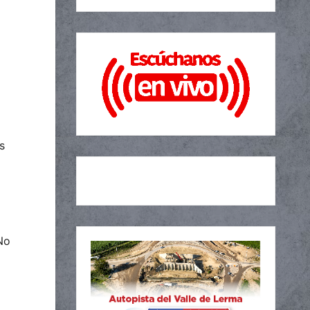
s
 No