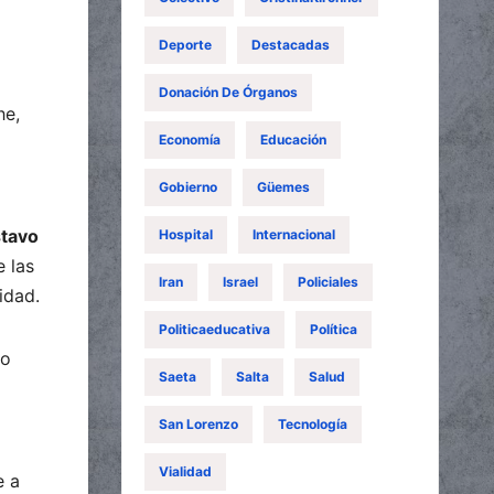
Deporte
Destacadas
Donación De Órganos
he,
Economía
Educación
Gobierno
Güemes
tavo
Hospital
Internacional
e las
Iran
Israel
Policiales
idad.
Politicaeducativa
Política
io
Saeta
Salta
Salud
San Lorenzo
Tecnología
Vialidad
e a