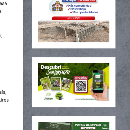
iesa
s
e,
ís,
ires