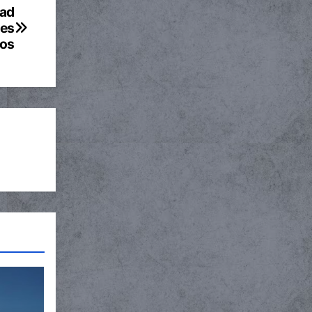
dad
des
ños