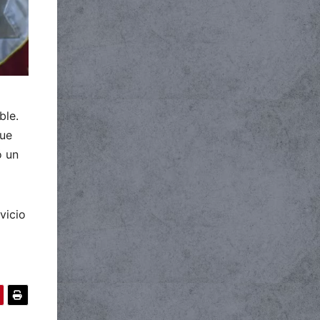
ble.
que
ó un
vicio