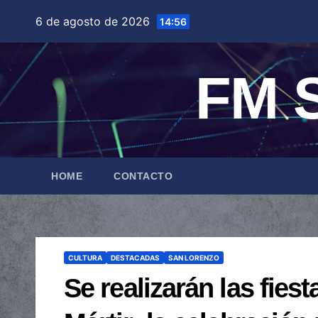
Saltar
6 de agosto de 2026
14:56
al
contenido
FM S
HOME
CONTACTO
CULTURA
DESTACADAS
SAN LORENZO
Se realizarán las fie