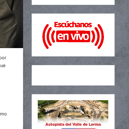
por
que
como