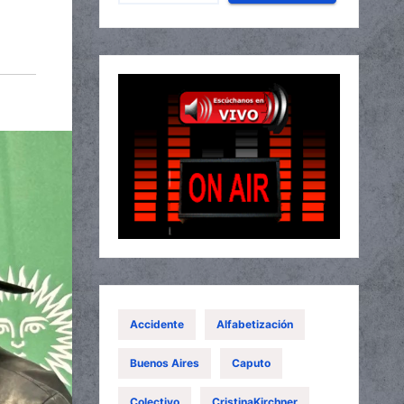
Accidente
Alfabetización
Buenos Aires
Caputo
Colectivo
CristinaKirchner