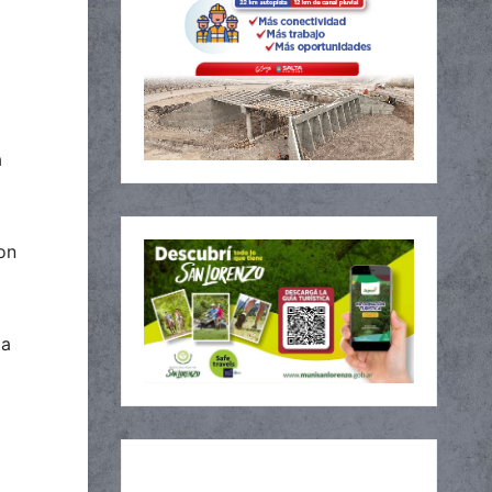
a
on
la