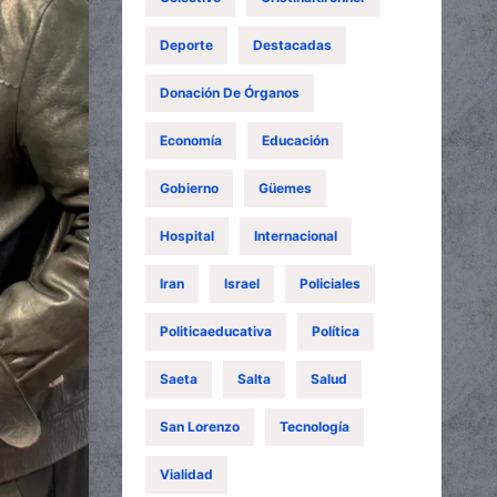
Deporte
Destacadas
Donación De Órganos
Economía
Educación
Gobierno
Güemes
Hospital
Internacional
Iran
Israel
Policiales
Politicaeducativa
Política
Saeta
Salta
Salud
San Lorenzo
Tecnología
Vialidad