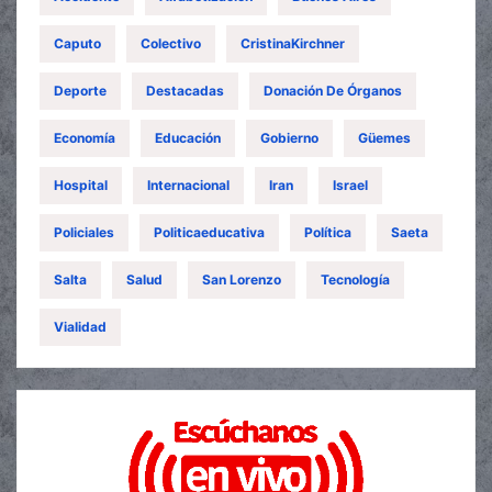
Caputo
Colectivo
CristinaKirchner
Deporte
Destacadas
Donación De Órganos
Economía
Educación
Gobierno
Güemes
Hospital
Internacional
Iran
Israel
Policiales
Politicaeducativa
Política
Saeta
Salta
Salud
San Lorenzo
Tecnología
Vialidad