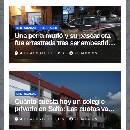
DESTACADAS
POLICIALES
Una perra murió y su paseadora
fue arrastrada tras ser embestidas
en la senda peatonal
4 DE AGOSTO DE 2026
REDACCIÓN
DESTACADAS
Cuánto cuesta hoy un colegio
privado en Salta: Las cuotas van
de $110.000 a más de $600.000
4 DE AGOSTO DE 2026
REDACCIÓN