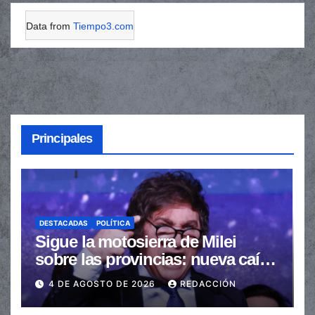
Data from
Tiempo3.com
Principales
DESTACADAS
POLÍTICA
Sigue la motosierra de Milei
sobre las provincias: nueva caída
de las transferencias no
4 DE AGOSTO DE 2026
REDACCIÓN
automáticas