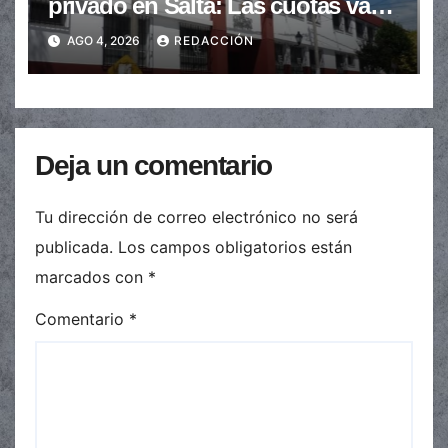
privado en Salta: Las cuotas van
de $110.000 a más de $600.000
AGO 4, 2026
REDACCIÓN
Deja un comentario
Tu dirección de correo electrónico no será
publicada.
Los campos obligatorios están
marcados con
*
Comentario
*