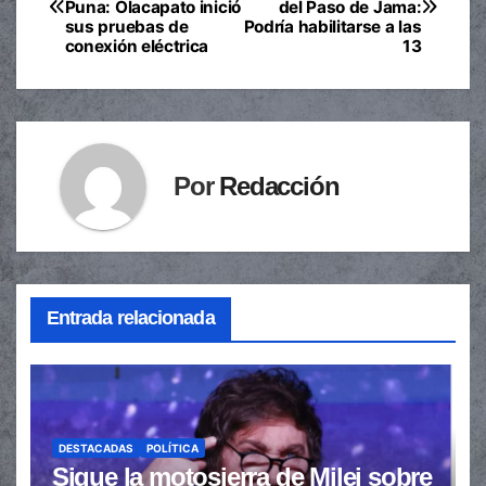
Puna: Olacapato inició
del Paso de Jama:
de
sus pruebas de
Podría habilitarse a las
conexión eléctrica
13
entradas
Por
Redacción
Entrada relacionada
DESTACADAS
POLÍTICA
Sigue la motosierra de Milei sobre