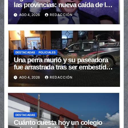
las provincias: nueva caída de las
transferencias no automáticas
AGO 4, 2026
REDACCIÓN
DESTACADAS
POLICIALES
Una perra murió y su paseadora
fue arrastrada tras ser embestidas
en la senda peatonal
AGO 4, 2026
REDACCIÓN
DESTACADAS
Cuánto cuesta hoy un colegio