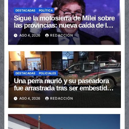
DESTACADAS
POLÍTICA
Sigue la motosierra de Milei sobre
las provincias: nueva caída de las
transferencias no automáticas
AGO 4, 2026
REDACCIÓN
DESTACADAS
POLICIALES
Una perra murió y su paseadora
fue arrastrada tras ser embestidas
en la senda peatonal
AGO 4, 2026
REDACCIÓN