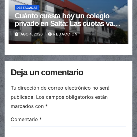
DESTACADAS
Cuánto cuesta hoy un colegio
privado en Salta: Las cuotas van
de $110.000 a más de $600.000
AGO 4, 2026
REDACCIÓN
Deja un comentario
Tu dirección de correo electrónico no será
publicada.
Los campos obligatorios están
marcados con
*
Comentario
*