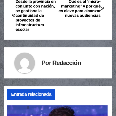
Desde la provincia en
Qué es el “micro-
Navegación
conjunto con nación,
marketing” y por qué
se gestiona la
es clave para alcanzar
de
continuidad de
nuevas audiencias
proyectos de
entradas
infraestructura
escolar
Por
Redacción
Entrada relacionada