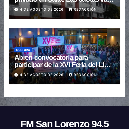
de $110.000 a más de $600.000
4 DE AGOSTO DE 2026
REDACCIÓN
CULTURA
Abren convocatoria para
participar de la XVI Feria del Libro
de Salta
4 DE AGOSTO DE 2026
REDACCIÓN
FM San Lorenzo 94.5