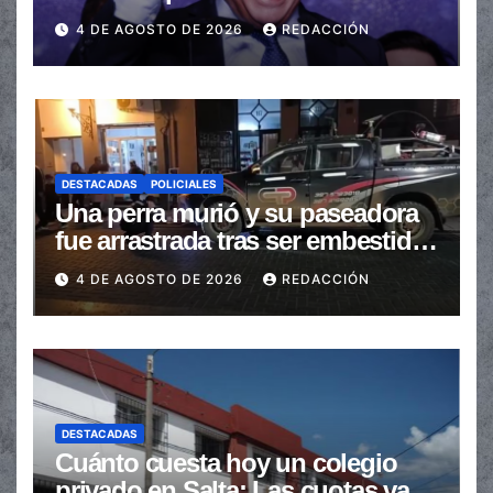
de las transferencias no
4 DE AGOSTO DE 2026
REDACCIÓN
automáticas
DESTACADAS
POLICIALES
Una perra murió y su paseadora
fue arrastrada tras ser embestidas
en la senda peatonal
4 DE AGOSTO DE 2026
REDACCIÓN
DESTACADAS
Cuánto cuesta hoy un colegio
privado en Salta: Las cuotas van