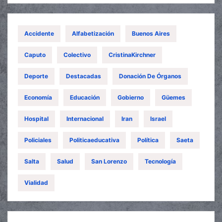
Accidente
Alfabetización
Buenos Aires
Caputo
Colectivo
CristinaKirchner
Deporte
Destacadas
Donación De Órganos
Economía
Educación
Gobierno
Güemes
Hospital
Internacional
Iran
Israel
Policiales
Politicaeducativa
Política
Saeta
Salta
Salud
San Lorenzo
Tecnología
Vialidad