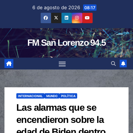
Saltar
6 de agosto de 2026
08:17
al
contenido
FM San Lorenzo 94.5
INTERNACIONAL
MUNDO
POLÍTICA
Las alarmas que se
encendieron sobre la
edad de Biden dentro