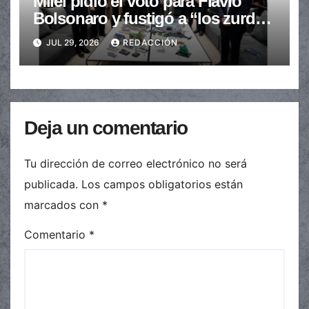
Milei pidió el voto para Flávio
Bolsonaro y fustigó a “los zurdos
de mierda”
JUL 29, 2026
REDACCIÓN
Deja un comentario
Tu dirección de correo electrónico no será
publicada.
Los campos obligatorios están
marcados con
*
Comentario
*