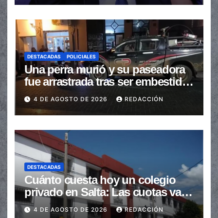
DESTACADAS
POLICIALES
Una perra murió y su paseadora
fue arrastrada tras ser embestidas
en la senda peatonal
4 DE AGOSTO DE 2026
REDACCIÓN
DESTACADAS
Cuánto cuesta hoy un colegio
privado en Salta: Las cuotas van
de $110.000 a más de $600.000
4 DE AGOSTO DE 2026
REDACCIÓN