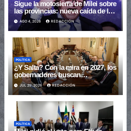
Sigue la motosierra de Milei sobre
las provincias: nueva caída de las
transferencias no automáticas
AGO 4, 2026
REDACCIÓN
POLÍTICA
¿Y Salta? Con la mira en 2027, los
gobernadores buscan
provincializar la elección
JUL 29, 2026
REDACCIÓN
POLÍTICA