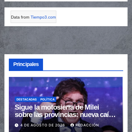
Data from
Tiempo3.com
Principales
DESTACADAS
POLÍTICA
Sigue la motosierra de Milei
sobre las provincias: nueva caída
de las transferencias no
4 DE AGOSTO DE 2026
REDACCIÓN
automáticas