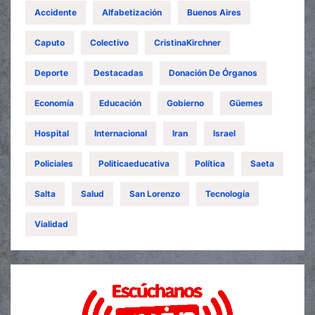
Accidente
Alfabetización
Buenos Aires
Caputo
Colectivo
CristinaKirchner
Deporte
Destacadas
Donación De Órganos
Economía
Educación
Gobierno
Güemes
Hospital
Internacional
Iran
Israel
Policiales
Politicaeducativa
Política
Saeta
Salta
Salud
San Lorenzo
Tecnología
Vialidad