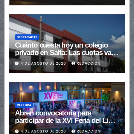
DESTACADAS
Cuánto cuesta hoy un colegio
privado en Salta: Las cuotas van
de $110.000 a más de $600.000
4 DE AGOSTO DE 2026
REDACCIÓN
CULTURA
Abren convocatoria para
participar de la XVI Feria del Libro
de Salta
4 DE AGOSTO DE 2026
REDACCIÓN