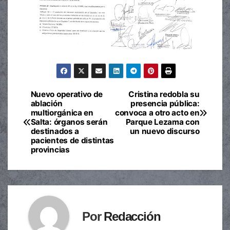
Nuevo operativo de
Cristina redobla su
Navegación
ablación
presencia pública:
multiorgánica en
convoca a otro acto en
de
Salta: órganos serán
Parque Lezama con
destinados a
un nuevo discurso
entradas
pacientes de distintas
provincias
Por
Redacción