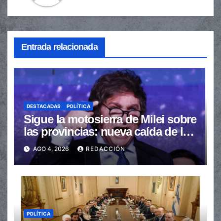
Entrada relacionada
DESTACADAS
POLÍTICA
Sigue la motosierra de Milei sobre
las provincias: nueva caída de las
transferencias no automáticas
AGO 4, 2026
REDACCIÓN
POLÍTICA