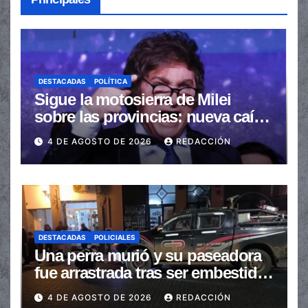
DESTACADAS
POLÍTICA
Sigue la motosierra de Milei
sobre las provincias: nueva caída
de las transferencias no
4 DE AGOSTO DE 2026
REDACCIÓN
automáticas
DESTACADAS
POLICIALES
Una perra murió y su paseadora
fue arrastrada tras ser embestidas
en la senda peatonal
4 DE AGOSTO DE 2026
REDACCIÓN