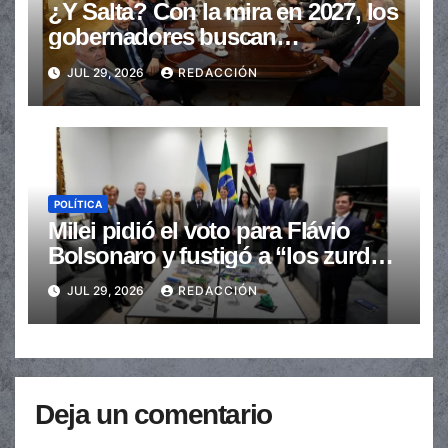
¿Y Salta? Con la mira en 2027, los
gobernadores buscan
provincializar la elección
JUL 29, 2026
REDACCIÓN
POLÍTICA
Milei pidió el voto para Flávio
Bolsonaro y fustigó a “los zurdos
de mierda”
JUL 29, 2026
REDACCIÓN
Deja un comentario