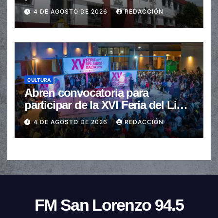
de $110.000 a más de $600.000
4 DE AGOSTO DE 2026
REDACCIÓN
CULTURA
Abren convocatoria para
participar de la XVI Feria del Libro
de Salta
4 DE AGOSTO DE 2026
REDACCIÓN
FM San Lorenzo 94.5