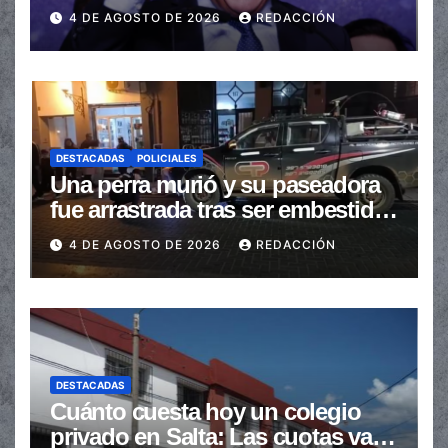
de las transferencias no
4 DE AGOSTO DE 2026
REDACCIÓN
automáticas
DESTACADAS
POLICIALES
Una perra murió y su paseadora
fue arrastrada tras ser embestidas
en la senda peatonal
4 DE AGOSTO DE 2026
REDACCIÓN
DESTACADAS
Cuánto cuesta hoy un colegio
privado en Salta: Las cuotas van