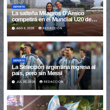
DEPORTE
La salteña Milagros D’Amico
competirá en el Mundial U20 de
Atletismo
AGO 4, 2026
REDACCIÓN
DEPORTE
La Selección argentina regresa al
país, pero sin Messi
JUL 20, 2026
REDACCIÓN