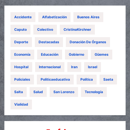
Accidente
Alfabetización
Buenos Aires
Caputo
Colectivo
CristinaKirchner
Deporte
Destacadas
Donación De Órganos
Economía
Educación
Gobierno
Güemes
Hospital
Internacional
Iran
Israel
Policiales
Politicaeducativa
Política
Saeta
Salta
Salud
San Lorenzo
Tecnología
Vialidad