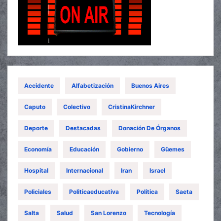
Accidente
Alfabetización
Buenos Aires
Caputo
Colectivo
CristinaKirchner
Deporte
Destacadas
Donación De Órganos
Economía
Educación
Gobierno
Güemes
Hospital
Internacional
Iran
Israel
Policiales
Politicaeducativa
Política
Saeta
Salta
Salud
San Lorenzo
Tecnología