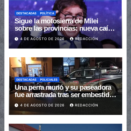
DESTACADAS
POLÍTICA
Sigue la motosierra de Milei
sobre las provincias: nueva caída
de las transferencias no
4 DE AGOSTO DE 2026
REDACCIÓN
automáticas
DESTACADAS
POLICIALES
Una perra murió y su paseadora
fue arrastrada tras ser embestidas
en la senda peatonal
4 DE AGOSTO DE 2026
REDACCIÓN