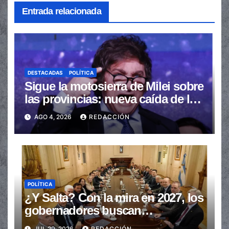
Entrada relacionada
DESTACADAS
POLÍTICA
Sigue la motosierra de Milei sobre
las provincias: nueva caída de las
transferencias no automáticas
AGO 4, 2026
REDACCIÓN
POLÍTICA
¿Y Salta? Con la mira en 2027, los
gobernadores buscan
provincializar la elección
JUL 29, 2026
REDACCIÓN