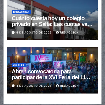
DESTACADAS
Cuánto cuesta hoy un colegio
privado en Salta: Las cuotas van
de $110.000 a más de $600.000
4 DE AGOSTO DE 2026
REDACCIÓN
CULTURA
Abren convocatoria para
participar de la XVI Feria del Libro
de Salta
4 DE AGOSTO DE 2026
REDACCIÓN