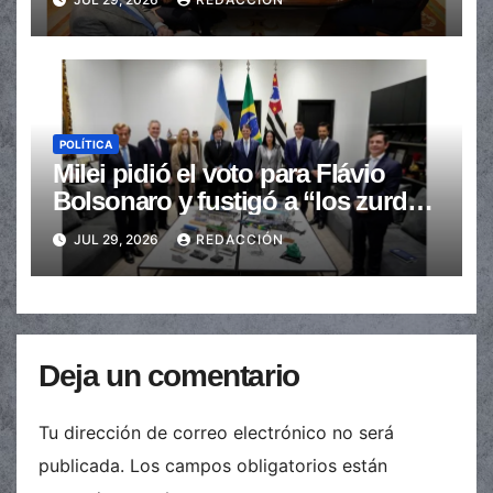
POLÍTICA
Milei pidió el voto para Flávio
Bolsonaro y fustigó a “los zurdos
de mierda”
JUL 29, 2026
REDACCIÓN
Deja un comentario
Tu dirección de correo electrónico no será
publicada.
Los campos obligatorios están