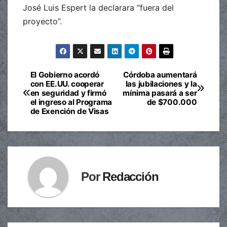
José Luis Espert la declarara “fuera del
proyecto”.
El Gobierno acordó
Córdoba aumentará
Navegación
con EE.UU. cooperar
las jubilaciones y la
en seguridad y firmó
mínima pasará a ser
de
el ingreso al Programa
de $700.000
de Exención de Visas
entradas
Por
Redacción