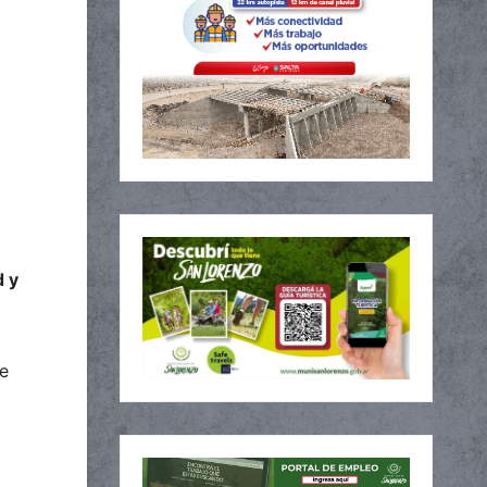
d y
de