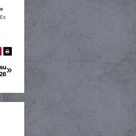
lo
Es
 su
026