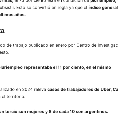
formas
, el 75 por ciento está en condición de
pluriempleo,
bsistir. Esto se convirtió en regla ya que el
índice general
últimos años.
za
ado de trabajo publicado en enero por Centro de Investigac
esto.
luriempleo representaba el 11 por ciento, en el mismo
realizado en 2024 releva
casos de trabajadores de Uber, Ca
l territorio.
un tercio son mujeres y 8 de cada 10 son argentinos.