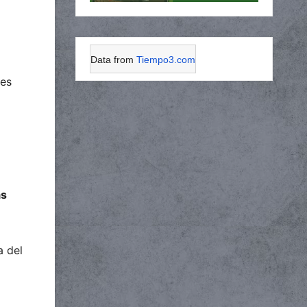
Data from
Tiempo3.com
res
as
a del