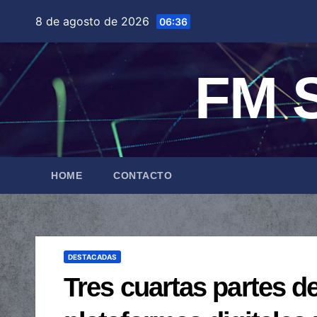
Saltar
8 de agosto de 2026
06:36
al
contenido
FM S
HOME
CONTACTO
DESTACADAS
Tres cuartas partes d