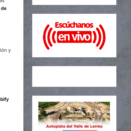
es
 de
ión y
bify