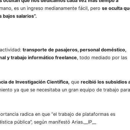
ales ocultan que nos dedicamos cada vez más tiempo a
 mano, es un ingreso medianamente fácil, pero
se oculta qu
s bajos salarios”.
 actividad:
transporte de pasajeros, personal doméstico,
al y trabajo informático freelance
, todo mediado por las
ia de Investigación Científica,
que
recibió los subsidios 
miento ya que se necesitaba un gran equipo de trabajo par
ortancia radica en que “el trabajo de plataformas es
ística pública”, según manifestó Arias.__IP__