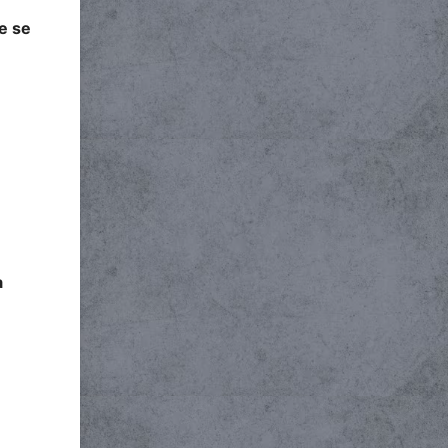
e se
a
a