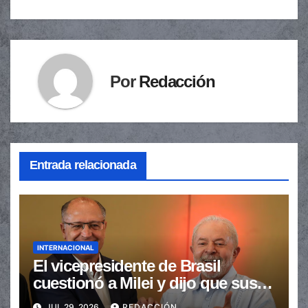
entradas
Por
Redacción
Entrada relacionada
INTERNACIONAL
El vicepresidente de Brasil
cuestionó a Milei y dijo que sus
ataques “perjudican a la
JUL 29, 2026
REDACCIÓN