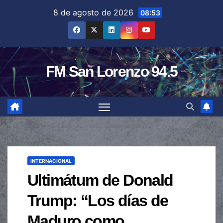
Saltar
8 de agosto de 2026
08:53
al
contenido
FM San Lorenzo 94.5
INTERNACIONAL
Ultimátum de Donald
Trump: “Los días de
Maduro como