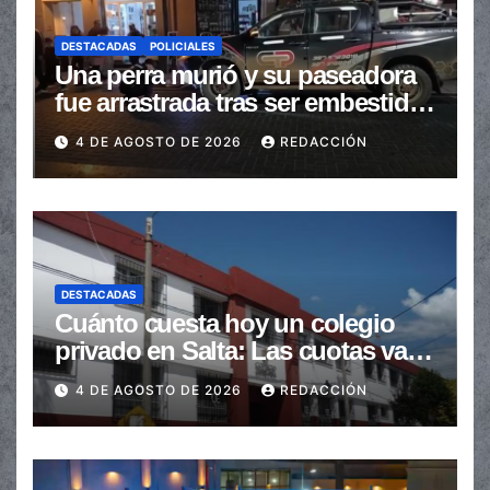
DESTACADAS
POLICIALES
Una perra murió y su paseadora
fue arrastrada tras ser embestidas
en la senda peatonal
4 DE AGOSTO DE 2026
REDACCIÓN
DESTACADAS
Cuánto cuesta hoy un colegio
privado en Salta: Las cuotas van
de $110.000 a más de $600.000
4 DE AGOSTO DE 2026
REDACCIÓN