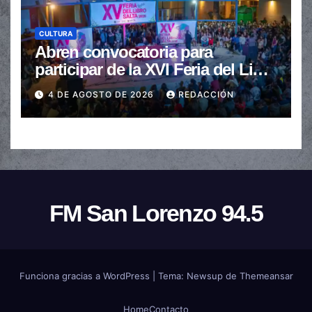
CULTURA
Abren convocatoria para
participar de la XVI Feria del Libro
de Salta
4 DE AGOSTO DE 2026
REDACCIÓN
FM San Lorenzo 94.5
Funciona gracias a WordPress
|
Tema:
Newsup
de
Themeansar
Home
Contacto