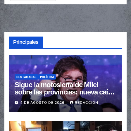
Principales
DESTACADAS
POLÍTICA
Sigue la motosierra de Milei
sobre las provincias: nueva caída
de las transferencias no
4 DE AGOSTO DE 2026
REDACCIÓN
automáticas