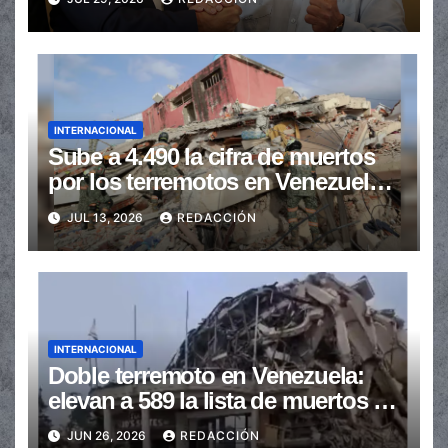
Argentina”
INTERNACIONAL
Sube a 4.490 la cifra de muertos
por los terremotos en Venezuela y
hay 16.740 heridos
JUL 13, 2026
REDACCIÓN
INTERNACIONAL
Doble terremoto en Venezuela:
elevan a 589 la lista de muertos y
buscan sobrevivientes
JUN 26, 2026
REDACCIÓN