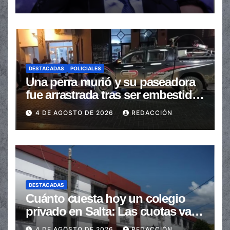
automáticas
DESTACADAS
POLICIALES
Una perra murió y su paseadora
fue arrastrada tras ser embestidas
en la senda peatonal
4 DE AGOSTO DE 2026
REDACCIÓN
DESTACADAS
Cuánto cuesta hoy un colegio
privado en Salta: Las cuotas van
de $110.000 a más de $600.000
4 DE AGOSTO DE 2026
REDACCIÓN