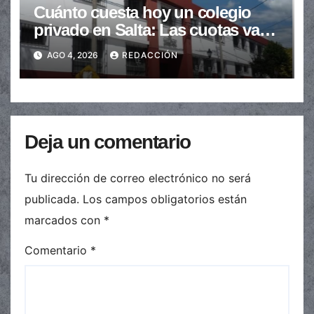
Cuánto cuesta hoy un colegio
privado en Salta: Las cuotas van
de $110.000 a más de $600.000
AGO 4, 2026
REDACCIÓN
Deja un comentario
Tu dirección de correo electrónico no será
publicada.
Los campos obligatorios están
marcados con
*
Comentario
*