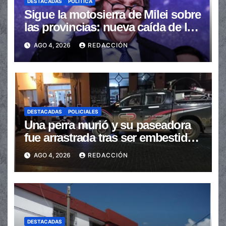
DESTACADAS
POLÍTICA
Sigue la motosierra de Milei sobre
las provincias: nueva caída de las
transferencias no automáticas
AGO 4, 2026
REDACCIÓN
DESTACADAS
POLICIALES
Una perra murió y su paseadora
fue arrastrada tras ser embestidas
en la senda peatonal
AGO 4, 2026
REDACCIÓN
DESTACADAS