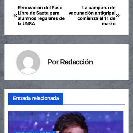
Renovación del Pase
La campaña de
Navegación
Libre de Saeta para
vacunación antigripal
alumnos regulares de
comienza el 11 de
de
la UNSA
marzo
entradas
Por
Redacción
Entrada relacionada