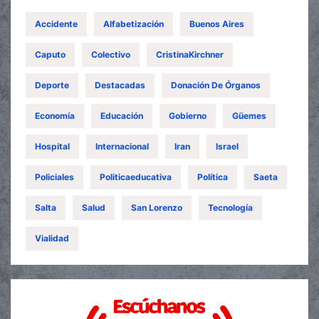
Accidente
Alfabetización
Buenos Aires
Caputo
Colectivo
CristinaKirchner
Deporte
Destacadas
Donación De Órganos
Economía
Educación
Gobierno
Güemes
Hospital
Internacional
Iran
Israel
Policiales
Politicaeducativa
Política
Saeta
Salta
Salud
San Lorenzo
Tecnología
Vialidad