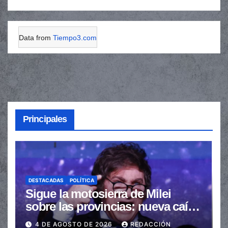
Data from
Tiempo3.com
Principales
DESTACADAS
POLÍTICA
Sigue la motosierra de Milei
sobre las provincias: nueva caída
de las transferencias no
4 DE AGOSTO DE 2026
REDACCIÓN