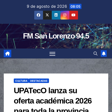
Saltar
9 de agosto de 2026
08:05
al
contenido
FM San Lorenzo 94.5
CULTURA
DESTACADAS
UPATecO lanza su
oferta académica 2026
para toda la provincia