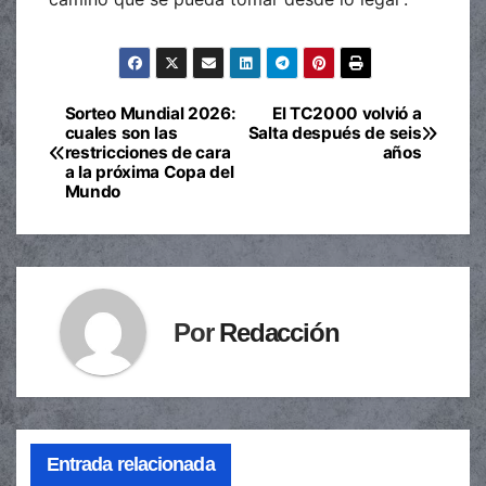
Sorteo Mundial 2026:
El TC2000 volvió a
Navegación
cuales son las
Salta después de seis
restricciones de cara
años
de
a la próxima Copa del
Mundo
entradas
Por
Redacción
Entrada relacionada