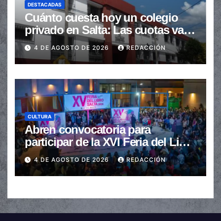
DESTACADAS
Cuánto cuesta hoy un colegio
privado en Salta: Las cuotas van
de $110.000 a más de $600.000
4 DE AGOSTO DE 2026
REDACCIÓN
CULTURA
Abren convocatoria para
participar de la XVI Feria del Libro
de Salta
4 DE AGOSTO DE 2026
REDACCIÓN