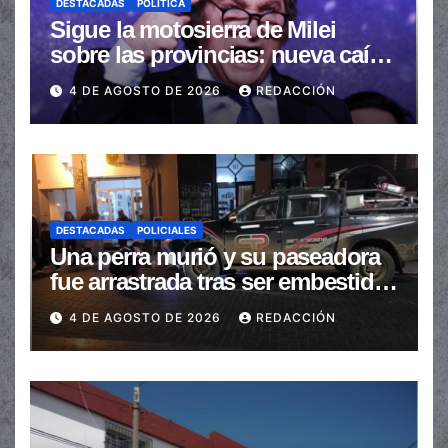
DESTACADAS
POLÍTICA
Sigue la motosierra de Milei
sobre las provincias: nueva caída
de las transferencias no
4 DE AGOSTO DE 2026
REDACCIÓN
automáticas
DESTACADAS
POLICIALES
Una perra murió y su paseadora
fue arrastrada tras ser embestidas
en la senda peatonal
4 DE AGOSTO DE 2026
REDACCIÓN