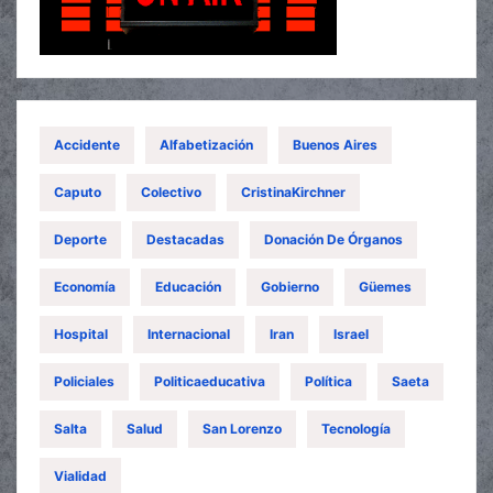
Accidente
Alfabetización
Buenos Aires
Caputo
Colectivo
CristinaKirchner
Deporte
Destacadas
Donación De Órganos
Economía
Educación
Gobierno
Güemes
Hospital
Internacional
Iran
Israel
Policiales
Politicaeducativa
Política
Saeta
Salta
Salud
San Lorenzo
Tecnología
Vialidad