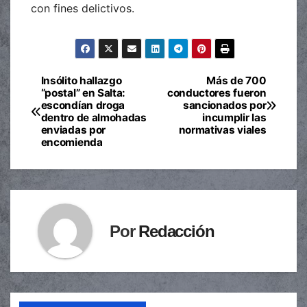
con fines delictivos.
Insólito hallazgo
Más de 700
Navegación
“postal” en Salta:
conductores fueron
escondían droga
sancionados por
de
dentro de almohadas
incumplir las
enviadas por
normativas viales
entradas
encomienda
Por
Redacción