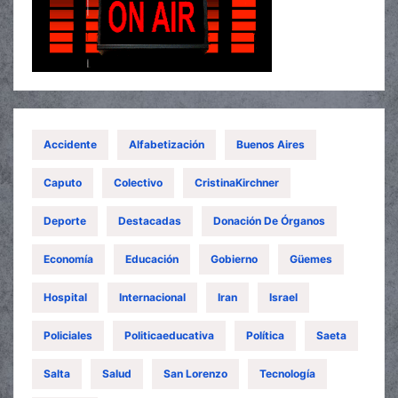
Accidente
Alfabetización
Buenos Aires
Caputo
Colectivo
CristinaKirchner
Deporte
Destacadas
Donación De Órganos
Economía
Educación
Gobierno
Güemes
Hospital
Internacional
Iran
Israel
Policiales
Politicaeducativa
Política
Saeta
Salta
Salud
San Lorenzo
Tecnología