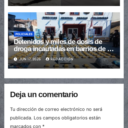
POLICIALES
Detenidos y miles de dosis de
droga incautadas en barrios de la
provincia
JUN 17, 2026
REDACCIÓN
Deja un comentario
Tu dirección de correo electrónico no será
publicada.
Los campos obligatorios están
marcados con
*