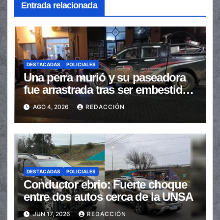
Entrada relacionada
DESTACADAS
POLICIALES
Una perra murió y su paseadora
fue arrastrada tras ser embestidas
en la senda peatonal
AGO 4, 2026
REDACCIÓN
DESTACADAS
POLICIALES
Conductor ebrio: Fuerte choque
entre dos autos cerca de la UNSA
JUN 17, 2026
REDACCIÓN