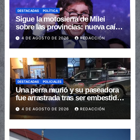
DESTACADAS
POLÍTICA
Sigue la motosierra de Milei
sobre las provincias: nueva caída
de las transferencias no
4 DE AGOSTO DE 2026
REDACCIÓN
automáticas
DESTACADAS
POLICIALES
Una perra murió y su paseadora
fue arrastrada tras ser embestidas
en la senda peatonal
4 DE AGOSTO DE 2026
REDACCIÓN