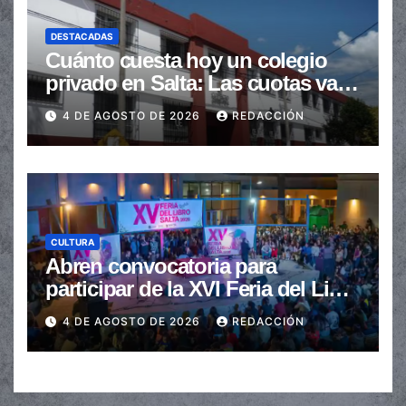
DESTACADAS
Cuánto cuesta hoy un colegio
privado en Salta: Las cuotas van
de $110.000 a más de $600.000
4 DE AGOSTO DE 2026
REDACCIÓN
CULTURA
Abren convocatoria para
participar de la XVI Feria del Libro
de Salta
4 DE AGOSTO DE 2026
REDACCIÓN