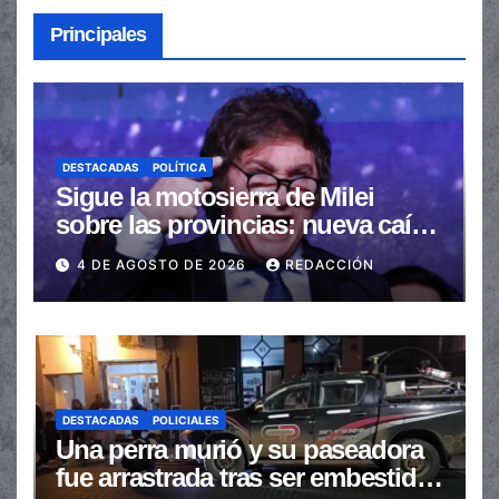
Principales
DESTACADAS
POLÍTICA
Sigue la motosierra de Milei
sobre las provincias: nueva caída
de las transferencias no
4 DE AGOSTO DE 2026
REDACCIÓN
automáticas
DESTACADAS
POLICIALES
Una perra murió y su paseadora
fue arrastrada tras ser embestidas