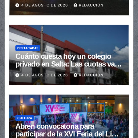
en la senda peatonal
4 DE AGOSTO DE 2026
REDACCIÓN
DESTACADAS
Cuánto cuesta hoy un colegio
privado en Salta: Las cuotas van
de $110.000 a más de $600.000
4 DE AGOSTO DE 2026
REDACCIÓN
CULTURA
Abren convocatoria para
participar de la XVI Feria del Libro