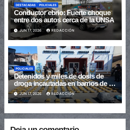
DESTACADAS
POLICIALES
Conductor ebrio: Fuerte choque
entre dos autos cerca de la UNSA
JUN 17, 2026
REDACCIÓN
POLICIALES
Detenidos y miles de dosis de
droga incautadas en barrios de la
provincia
JUN 17, 2026
REDACCIÓN
Deja un comentario