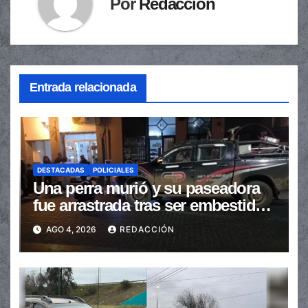
Por
Redacción
Entrada relacionada
DESTACADAS
POLICIALES
Una perra murió y su paseadora
fue arrastrada tras ser embestidas
en la senda peatonal
AGO 4, 2026
REDACCIÓN