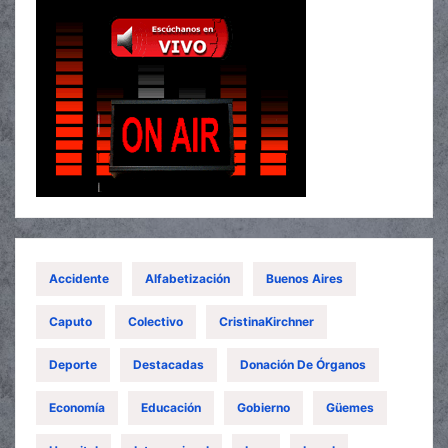
Accidente
Alfabetización
Buenos Aires
Caputo
Colectivo
CristinaKirchner
Deporte
Destacadas
Donación De Órganos
Economía
Educación
Gobierno
Güemes