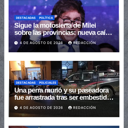
DESTACADAS
POLÍTICA
Sigue la motosierra de Milei
sobre las provincias: nueva caída
de las transferencias no
4 DE AGOSTO DE 2026
REDACCIÓN
automáticas
DESTACADAS
POLICIALES
Una perra murió y su paseadora
fue arrastrada tras ser embestidas
en la senda peatonal
4 DE AGOSTO DE 2026
REDACCIÓN