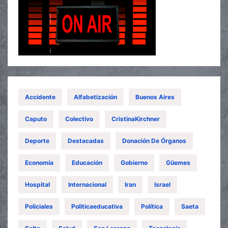
Accidente
Alfabetización
Buenos Aires
Caputo
Colectivo
CristinaKirchner
Deporte
Destacadas
Donación De Órganos
Economía
Educación
Gobierno
Güemes
Hospital
Internacional
Iran
Israel
Policiales
Politicaeducativa
Política
Saeta