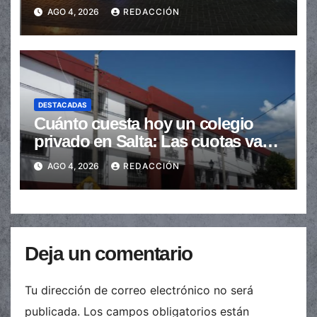
en la senda peatonal
AGO 4, 2026
REDACCIÓN
DESTACADAS
Cuánto cuesta hoy un colegio
privado en Salta: Las cuotas van
de $110.000 a más de $600.000
AGO 4, 2026
REDACCIÓN
Deja un comentario
Tu dirección de correo electrónico no será
publicada.
Los campos obligatorios están