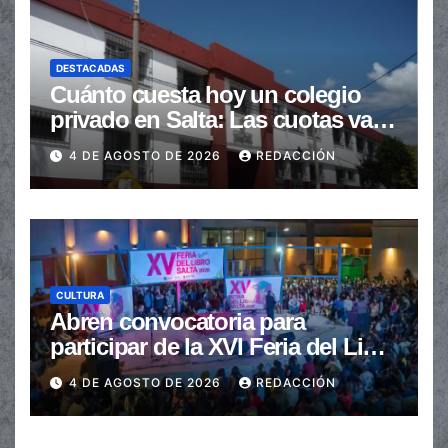
DESTACADAS
Cuánto cuesta hoy un colegio
privado en Salta: Las cuotas van
de $110.000 a más de $600.000
4 DE AGOSTO DE 2026
REDACCIÓN
CULTURA
Abren convocatoria para
participar de la XVI Feria del Libro
de Salta
4 DE AGOSTO DE 2026
REDACCIÓN