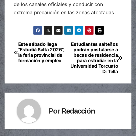
de los canales oficiales y conducir con
extrema precaución en las zonas afectadas.
Este sábado llega
Estudiantes salteños
Navegación
“Estudiá Salta 2026”,
podrán postularse a
la feria provincial de
becas de residencia
de
formación y empleo
para estudiar en la
Universidad Torcuato
entradas
Di Tella
Por
Redacción