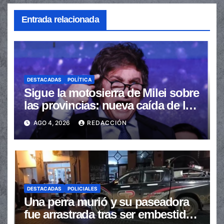
Entrada relacionada
DESTACADAS
POLÍTICA
Sigue la motosierra de Milei sobre
las provincias: nueva caída de las
transferencias no automáticas
AGO 4, 2026
REDACCIÓN
DESTACADAS
POLICIALES
Una perra murió y su paseadora
fue arrastrada tras ser embestidas