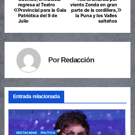
Navegación
regresa al Teatro
viento Zonda en gran
Provincial para la Gala
parte de la cordillera,
de
Patriótica del 9 de
la Puna y los Valles
Julio
salteños
entradas
Por
Redacción
Entrada relacionada
DESTACADAS
POLÍTICA