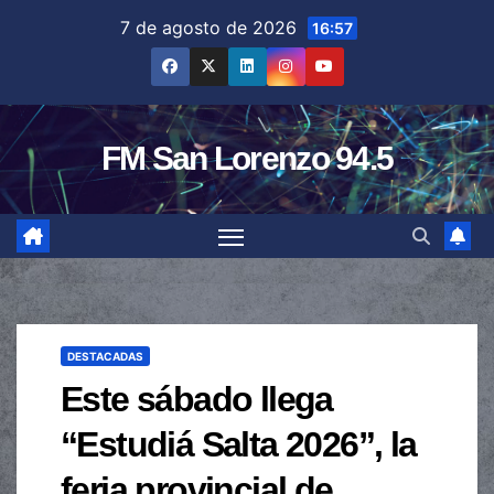
Saltar
7 de agosto de 2026
16:57
al
contenido
FM San Lorenzo 94.5
DESTACADAS
Este sábado llega
“Estudiá Salta 2026”, la
feria provincial de