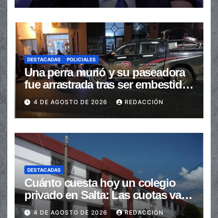
DESTACADAS
POLICIALES
Una perra murió y su paseadora
fue arrastrada tras ser embestidas
en la senda peatonal
4 DE AGOSTO DE 2026
REDACCIÓN
DESTACADAS
Cuánto cuesta hoy un colegio
privado en Salta: Las cuotas van
de $110.000 a más de $600.000
4 DE AGOSTO DE 2026
REDACCIÓN