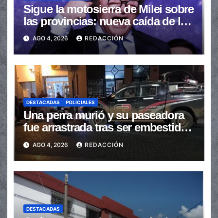
Sigue la motosierra de Milei sobre
las provincias: nueva caída de las
transferencias no automáticas
AGO 4, 2026
REDACCIÓN
DESTACADAS
POLICIALES
Una perra murió y su paseadora
fue arrastrada tras ser embestidas
en la senda peatonal
AGO 4, 2026
REDACCIÓN
DESTACADAS