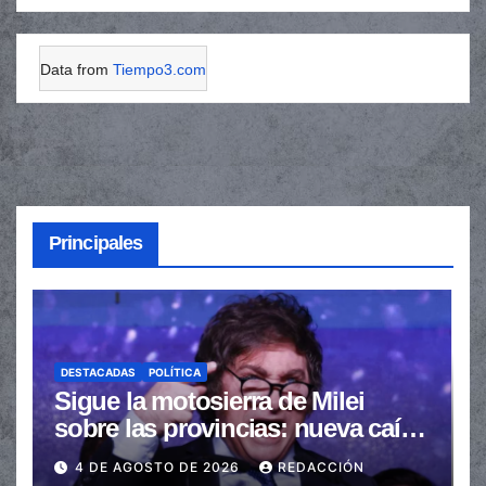
Data from
Tiempo3.com
Principales
DESTACADAS
POLÍTICA
Sigue la motosierra de Milei
sobre las provincias: nueva caída
de las transferencias no
4 DE AGOSTO DE 2026
REDACCIÓN
automáticas