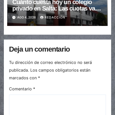
Cuánto cuesta hoy un colegio
privado en Salta: Las cuotas van
de $110.000 a más de $600.000
AGO 4, 2026
REDACCIÓN
Deja un comentario
Tu dirección de correo electrónico no será
publicada.
Los campos obligatorios están
marcados con
*
Comentario
*