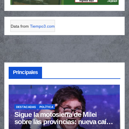
Data from
Tiempo3.com
Principales
DESTACADAS
POLÍTICA
Sigue la motosierra de Milei
sobre las provincias: nueva caída
de las transferencias no