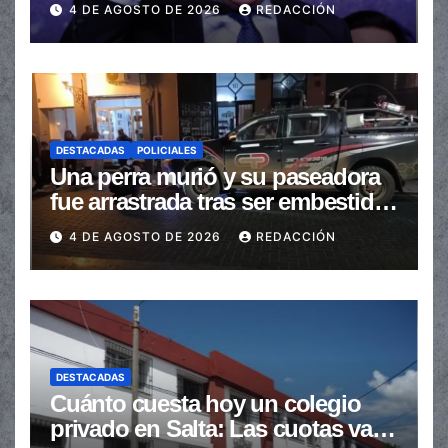
4 DE AGOSTO DE 2026
REDACCIÓN
automáticas
DESTACADAS
POLICIALES
Una perra murió y su paseadora
fue arrastrada tras ser embestidas
en la senda peatonal
4 DE AGOSTO DE 2026
REDACCIÓN
DESTACADAS
Cuánto cuesta hoy un colegio
privado en Salta: Las cuotas van