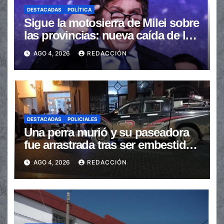
DESTACADAS
POLÍTICA
Sigue la motosierra de Milei sobre
las provincias: nueva caída de las
transferencias no automáticas
AGO 4, 2026
REDACCIÓN
DESTACADAS
POLICIALES
Una perra murió y su paseadora
fue arrastrada tras ser embestidas
en la senda peatonal
AGO 4, 2026
REDACCIÓN