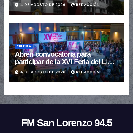
de $110.000 a más de $600.000
4 DE AGOSTO DE 2026
REDACCIÓN
CULTURA
Abren convocatoria para
participar de la XVI Feria del Libro
de Salta
4 DE AGOSTO DE 2026
REDACCIÓN
FM San Lorenzo 94.5