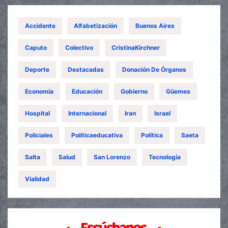
Accidente
Alfabetización
Buenos Aires
Caputo
Colectivo
CristinaKirchner
Deporte
Destacadas
Donación De Órganos
Economía
Educación
Gobierno
Güemes
Hospital
Internacional
Iran
Israel
Policiales
Politicaeducativa
Política
Saeta
Salta
Salud
San Lorenzo
Tecnología
Vialidad