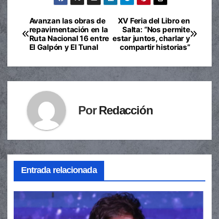
Avanzan las obras de
XV Feria del Libro en
Navegación
repavimentación en la
Salta: “Nos permite
Ruta Nacional 16 entre
estar juntos, charlar y
de
El Galpón y El Tunal
compartir historias”
entradas
Por
Redacción
Entrada relacionada