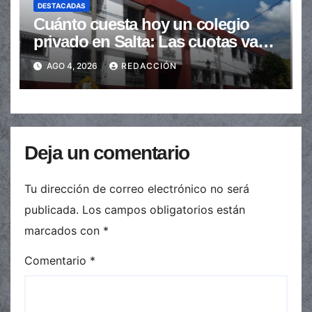
DESTACADAS
Cuánto cuesta hoy un colegio
privado en Salta: Las cuotas van
de $110.000 a más de $600.000
AGO 4, 2026
REDACCIÓN
Deja un comentario
Tu dirección de correo electrónico no será
publicada.
Los campos obligatorios están
marcados con
*
Comentario
*