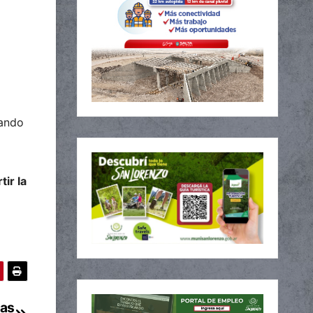
tando
tir la
las