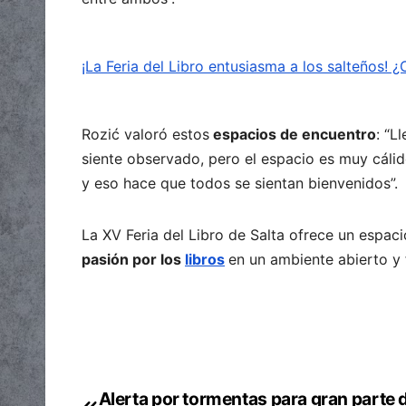
¡La Feria del Libro entusiasma a los salteños!
Rozić valoró estos
espacios de encuentro
: “L
siente observado, pero el espacio es muy cálid
y eso hace que todos se sientan bienvenidos”.
La XV Feria del Libro de Salta ofrece un espac
pasión por los
libros
en un ambiente abierto y f
Alerta por tormentas para gran parte d
Navegación