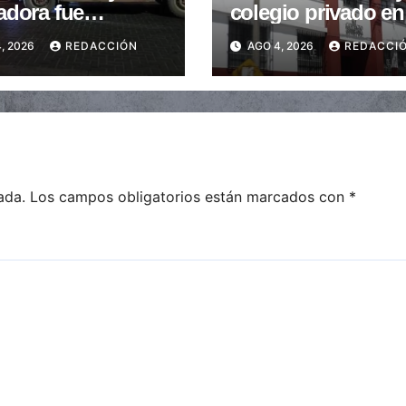
adora fue
colegio privado en
trada tras ser
Salta: Las cuotas 
, 2026
REDACCIÓN
AGO 4, 2026
REDACCI
stidas en la
de $110.000 a más
a peatonal
$600.000
ada.
Los campos obligatorios están marcados con
*