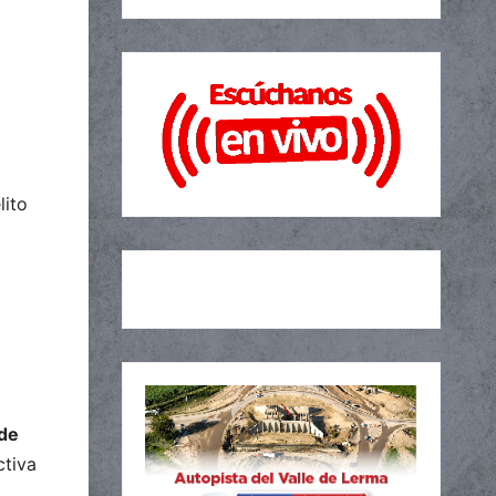
lito
 de
ctiva