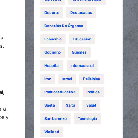
Deporte
Destacadas
Donación De Órganos
 a
Economía
Educación
a.
Gobierno
Güemes
Hospital
Internacional
Iran
Israel
Policiales
l,
Politicaeducativa
Política
Saeta
Salta
Salud
ara
os y
San Lorenzo
Tecnología
Vialidad