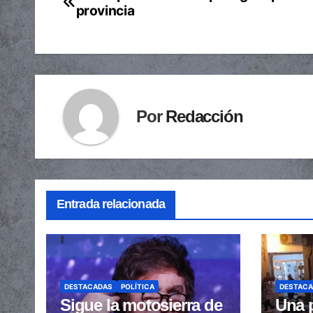
provincia
de
entradas
Por
Redacción
Entrada relacionada
DESTACADAS
POLÍTICA
DESTAC
Sigue la motosierra de
Una p