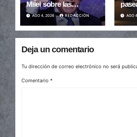
Milei sobre las
pase
provincias: nueva
arras
AGO 4, 2026
REDACCIÓN
AGO 4
caída de las
embe
transferencias no
send
automáticas
Deja un comentario
Tu dirección de correo electrónico no será public
Comentario
*