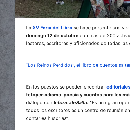
La
XV Feria del Libro
se hace presente una vez
domingo 12 de octubre
con más de 200 activi
lectores, escritores y aficionados de todas las
“Los Reinos Perdidos”, el libro de cuentos salte
En los puestos se pueden encontrar
editoriale
fotoperiodismo, poesía y cuentos para los má
diálogo con
InformateSalta:
“Es una gran oport
todos los escritores es un centro de reunión e
contarles historias”.