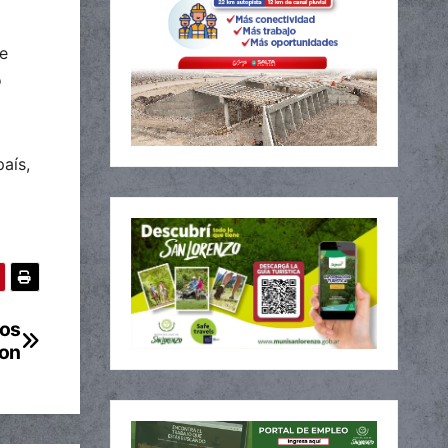
re
o
aís,
los
on