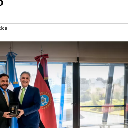
o
tica