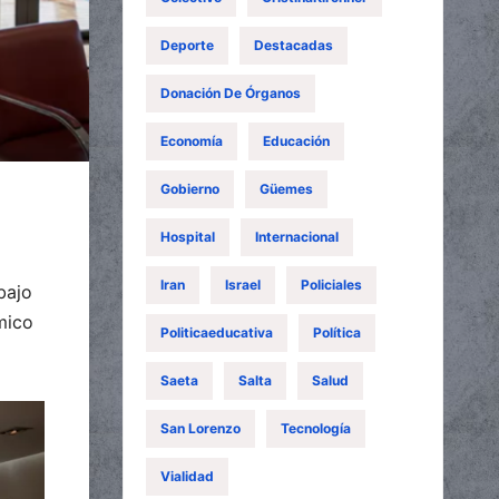
Deporte
Destacadas
Donación De Órganos
Economía
Educación
Gobierno
Güemes
Hospital
Internacional
Iran
Israel
Policiales
bajo
mico
Politicaeducativa
Política
Saeta
Salta
Salud
San Lorenzo
Tecnología
Vialidad