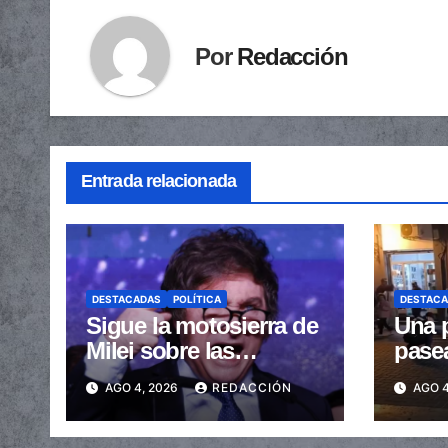
Por
Redacción
Entrada relacionada
DESTACADAS
POLÍTICA
DESTAC
Sigue la motosierra de
Una p
Milei sobre las
pase
provincias: nueva
arras
AGO 4, 2026
REDACCIÓN
AGO 4
caída de las
embe
transferencias no
send