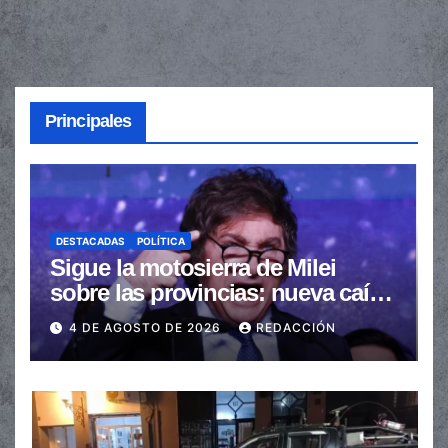
Principales
DESTACADAS
POLÍTICA
Sigue la motosierra de Milei
sobre las provincias: nueva caída
de las transferencias no
4 DE AGOSTO DE 2026
REDACCIÓN
automáticas