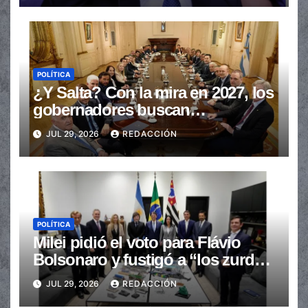
POLÍTICA
¿Y Salta? Con la mira en 2027, los
gobernadores buscan
provincializar la elección
JUL 29, 2026
REDACCIÓN
POLÍTICA
Milei pidió el voto para Flávio
Bolsonaro y fustigó a “los zurdos
de mierda”
JUL 29, 2026
REDACCIÓN