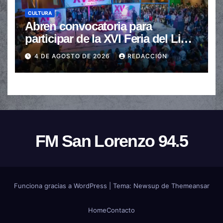
CULTURA
Abren convocatoria para
participar de la XVI Feria del Libro
de Salta
4 DE AGOSTO DE 2026
REDACCIÓN
FM San Lorenzo 94.5
Funciona gracias a WordPress
|
Tema:
Newsup
de
Themeansar
Home
Contacto