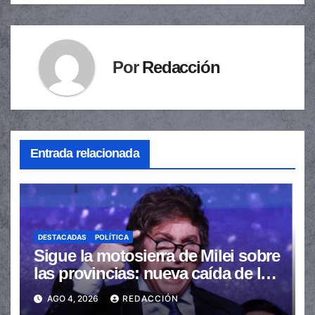
Por
Redacción
Entrada relacionada
DESTACADAS
POLÍTICA
Sigue la motosierra de Milei sobre
las provincias: nueva caída de las
transferencias no automáticas
AGO 4, 2026
REDACCIÓN