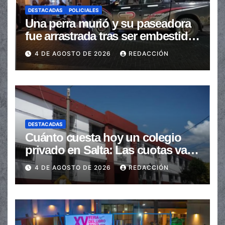
DESTACADAS
POLICIALES
Una perra murió y su paseadora
fue arrastrada tras ser embestidas
en la senda peatonal
4 DE AGOSTO DE 2026
REDACCIÓN
DESTACADAS
Cuánto cuesta hoy un colegio
privado en Salta: Las cuotas van
de $110.000 a más de $600.000
4 DE AGOSTO DE 2026
REDACCIÓN