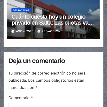
DESTACADAS
Cuánto cuesta hoy un colegio
privado en Salta: Las cuotas van
de $110.000 a más de $600.000
AGO 4, 2026
REDACCIÓN
Deja un comentario
Tu dirección de correo electrónico no será
publicada.
Los campos obligatorios están
marcados con
*
Comentario
*