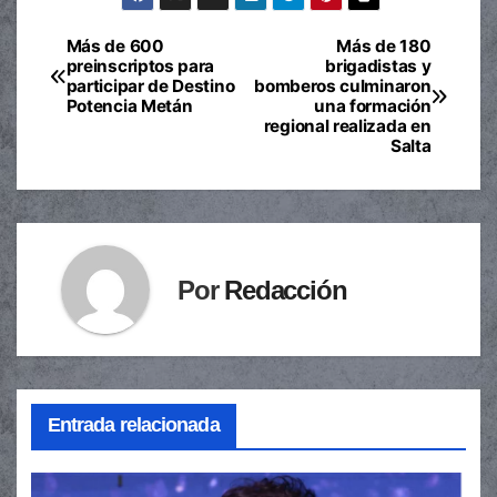
Más de 600
Más de 180
Navegación
preinscriptos para
brigadistas y
participar de Destino
bomberos culminaron
de
Potencia Metán
una formación
regional realizada en
entradas
Salta
Por
Redacción
Entrada relacionada