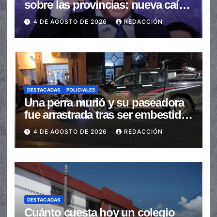
sobre las provincias: nueva caída
de las transferencias no
4 DE AGOSTO DE 2026
REDACCIÓN
automáticas
DESTACADAS
POLICIALES
Una perra murió y su paseadora
fue arrastrada tras ser embestidas
en la senda peatonal
4 DE AGOSTO DE 2026
REDACCIÓN
DESTACADAS
Cuánto cuesta hoy un colegio