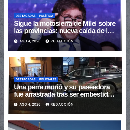
DESTACADAS
POLÍTICA
Sigue la motosierra de Milei sobre
las provincias: nueva caída de las
transferencias no automáticas
AGO 4, 2026
REDACCIÓN
DESTACADAS
POLICIALES
Una perra murió y su paseadora
fue arrastrada tras ser embestidas
en la senda peatonal
AGO 4, 2026
REDACCIÓN