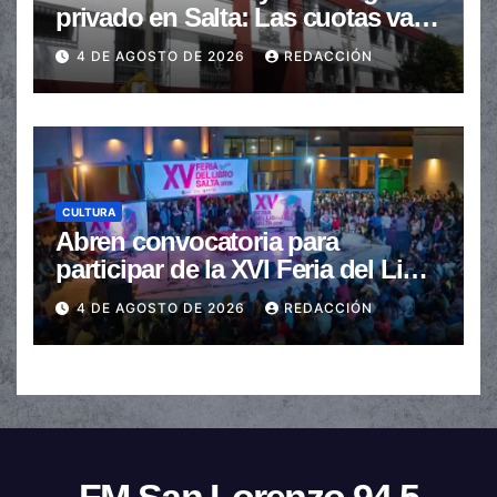
privado en Salta: Las cuotas van
de $110.000 a más de $600.000
4 DE AGOSTO DE 2026
REDACCIÓN
CULTURA
Abren convocatoria para
participar de la XVI Feria del Libro
de Salta
4 DE AGOSTO DE 2026
REDACCIÓN