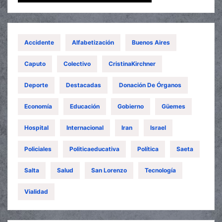
Accidente
Alfabetización
Buenos Aires
Caputo
Colectivo
CristinaKirchner
Deporte
Destacadas
Donación De Órganos
Economía
Educación
Gobierno
Güemes
Hospital
Internacional
Iran
Israel
Policiales
Politicaeducativa
Política
Saeta
Salta
Salud
San Lorenzo
Tecnología
Vialidad