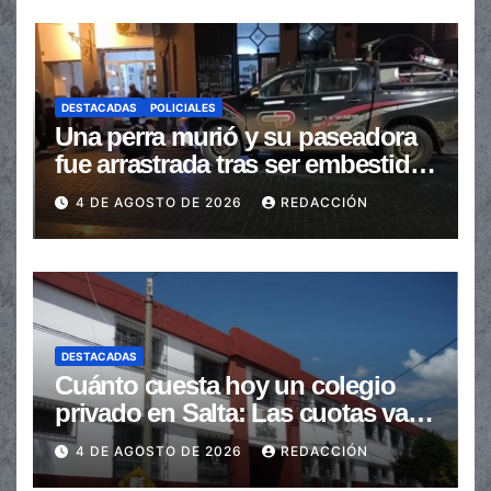
DESTACADAS
POLICIALES
Una perra murió y su paseadora
fue arrastrada tras ser embestidas
en la senda peatonal
4 DE AGOSTO DE 2026
REDACCIÓN
DESTACADAS
Cuánto cuesta hoy un colegio
privado en Salta: Las cuotas van
de $110.000 a más de $600.000
4 DE AGOSTO DE 2026
REDACCIÓN