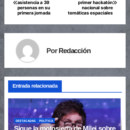
asistencia a 39
primer hackatón
de
personas en su
nacional sobre
primera jornada
temáticas espaciales
entradas
Por
Redacción
Entrada relacionada
DESTACADAS
POLÍTICA
Sigue la motosierra de Milei sobre