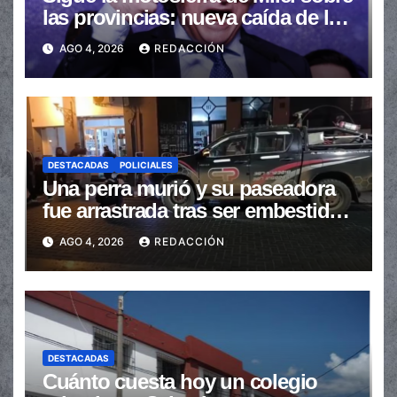
las provincias: nueva caída de las
transferencias no automáticas
AGO 4, 2026
REDACCIÓN
DESTACADAS
POLICIALES
Una perra murió y su paseadora
fue arrastrada tras ser embestidas
en la senda peatonal
AGO 4, 2026
REDACCIÓN
DESTACADAS
Cuánto cuesta hoy un colegio