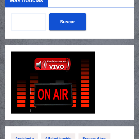
Mas noticias
Buscar
Accidente
Alfabetización
Buenos Aires