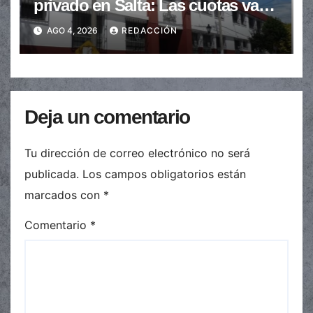
privado en Salta: Las cuotas van
de $110.000 a más de $600.000
AGO 4, 2026
REDACCIÓN
Deja un comentario
Tu dirección de correo electrónico no será
publicada.
Los campos obligatorios están
marcados con
*
Comentario
*