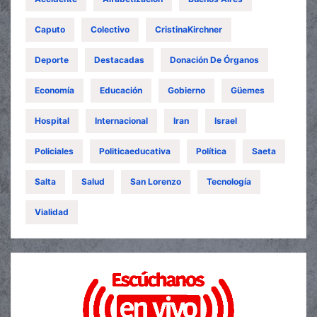
Caputo
Colectivo
CristinaKirchner
Deporte
Destacadas
Donación De Órganos
Economía
Educación
Gobierno
Güemes
Hospital
Internacional
Iran
Israel
Policiales
Politicaeducativa
Política
Saeta
Salta
Salud
San Lorenzo
Tecnología
Vialidad