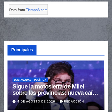
Data from
Tiempo3.com
Principales
DESTACADAS
POLÍTICA
Sigue la motosierra de Milei
sobre las provincias: nueva caída
de las transferencias no
4 DE AGOSTO DE 2026
REDACCIÓN
automáticas