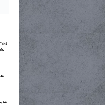
amos
aís
que
s, se