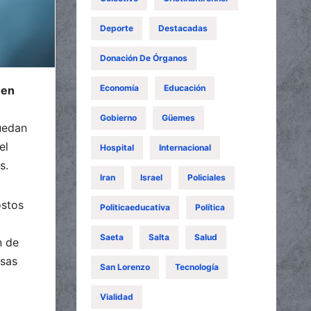
Deporte
Destacadas
Donación De Órganos
Economía
Educación
men
Gobierno
Güemes
uedan
el
Hospital
Internacional
s.
Iran
Israel
Policiales
ostos
Politicaeducativa
Política
Saeta
Salta
Salud
n de
esas
San Lorenzo
Tecnología
Vialidad