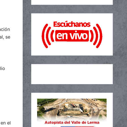
ación
l, se
lio
en el