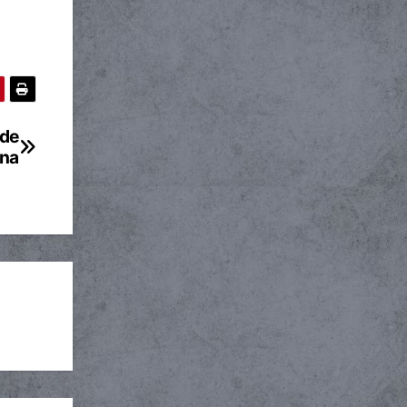
 de
ina