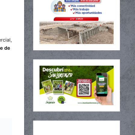
cial,
te de