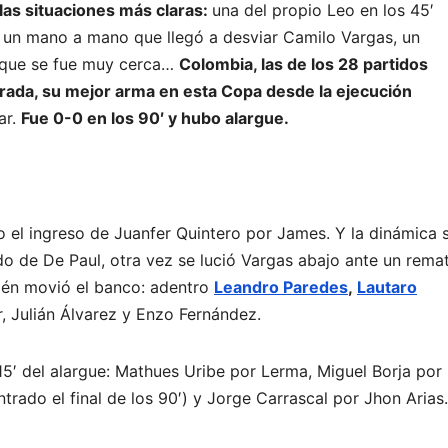
las situaciones más claras:
una del propio Leo en los 45′
uvo un mano a mano que llegó a desviar Camilo Vargas, un
 que se fue muy cerca…
Colombia, las de los 28 partidos
arada, su mejor arma en esta Copa desde la ejecución
ar.
Fue 0-0 en los 90′ y hubo alargue.
 el ingreso de Juanfer Quintero por James. Y la dinámica 
do de De Paul, otra vez se lució Vargas abajo ante un rema
ién movió el banco: adentro
Leandro Paredes
,
Lautaro
r, Julián Álvarez y Enzo Fernández.
′ del alargue: Mathues Uribe por Lerma, Miguel Borja por 
ntrado el final de los 90′) y Jorge Carrascal por Jhon Arias.