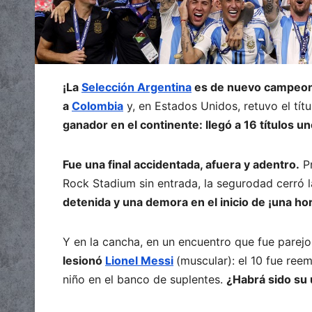
¡La
Selección Argentina
es de nuevo campeon
a
Colombia
y, en Estados Unidos, retuvo el tít
ganador en el continente: llegó a 16 títulos 
Fue una final accidentada, afuera y adentro.
Pr
Rock Stadium sin entrada, la segurodad cerró 
detenida y una demora en el inicio de ¡una hor
Y en la cancha, en un encuentro que fue parejo 
lesionó
Lionel Messi
(muscular): el 10 fue re
niño en el banco de suplentes.
¿Habrá sido su 