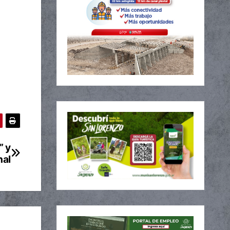
” y
nal