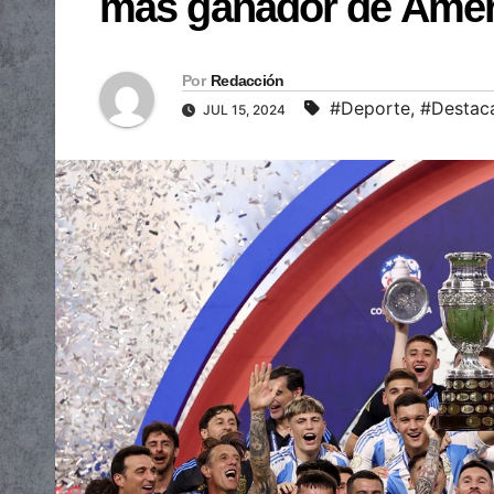
más ganador de Amér
Por
Redacción
#Deporte
,
#Destac
JUL 15, 2024