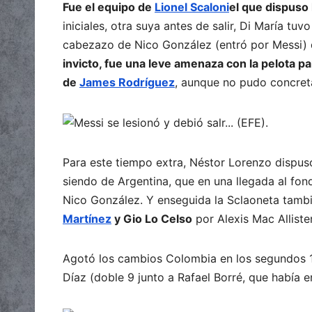
Fue el equipo de
Lionel Scaloni
el que dispuso 
iniciales, otra suya antes de salir, Di María t
cabezazo de Nico González (entró por Messi)
invicto, fue una leve amenaza con la pelota p
de
James Rodríguez
, aunque no pudo concret
Para este tiempo extra, Néstor Lorenzo dispuso
siendo de Argentina, que en una llegada al fon
Nico González. Y enseguida la Sclaoneta tamb
Martínez
y Gio Lo Celso
por Alexis Mac Alliste
Agotó los cambios Colombia en los segundos 15
Díaz (doble 9 junto a Rafael Borré, que había e