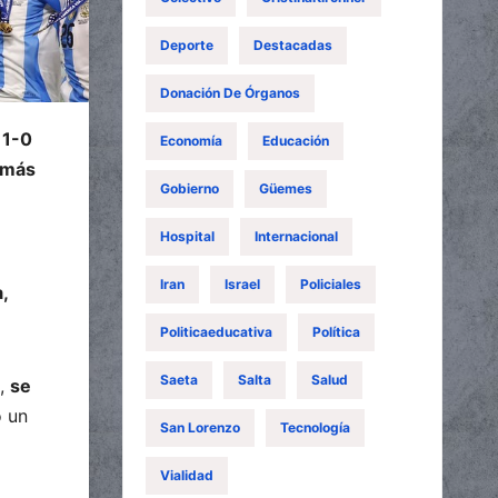
Deporte
Destacadas
Donación De Órganos
 1-0
Economía
Educación
 más
Gobierno
Güemes
Hospital
Internacional
Iran
Israel
Policiales
,
Politicaeducativa
Política
Saeta
Salta
Salud
d,
se
o un
San Lorenzo
Tecnología
Vialidad