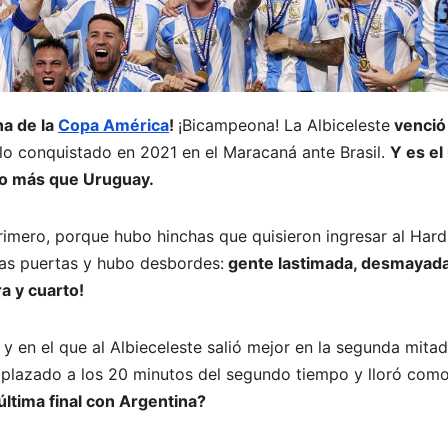
a de la
Copa América
!
¡Bicampeona! La Albiceleste
venció
ulo conquistado en 2021 en el Maracaná ante Brasil.
Y es el
uno más que Uruguay.
imero, porque hubo hinchas que quisieron ingresar al Hard
las puertas y hubo desbordes:
gente lastimada, desmayada
a y cuarto!
y en el que al Albieceleste salió mejor en la segunda mita
emplazado a los 20 minutos del segundo tiempo y lloró com
última final con Argentina?