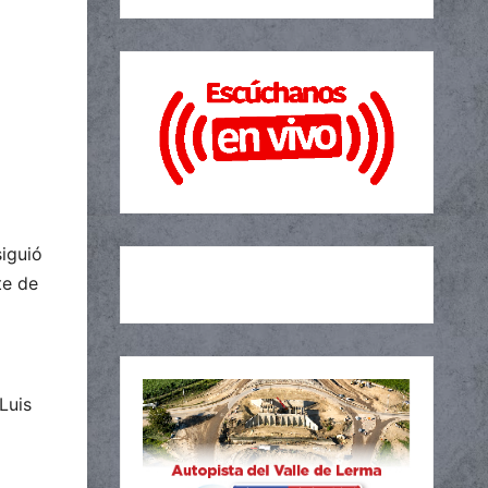
siguió
te de
Luis