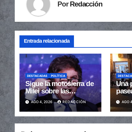
Por
Redacción
Entrada relacionada
DESTACADAS
POLÍTICA
DESTAC
Sigue la motosierra de
Una p
Milei sobre las
pase
provincias: nueva
arras
AGO 4, 2026
REDACCIÓN
AGO 4
caída de las
embe
transferencias no
send
automáticas