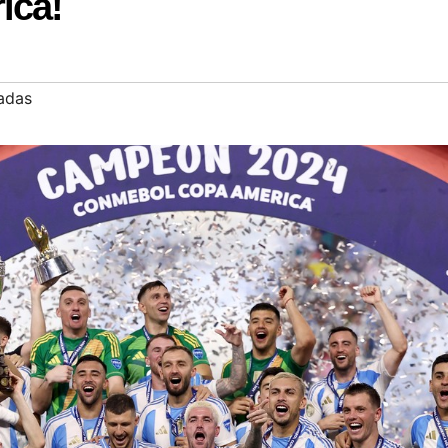
ica!
adas