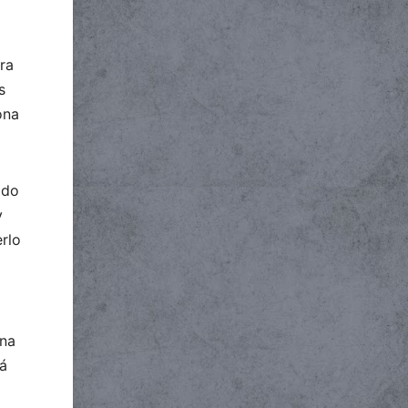
ara
s
ona
ado
y
rlo
una
rá