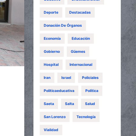
Deporte
Destacadas
Donación De Órganos
Economía
Educación
Gobierno
Güemes
Hospital
Internacional
Iran
Israel
Policiales
Politicaeducativa
Política
Saeta
Salta
Salud
San Lorenzo
Tecnología
Vialidad