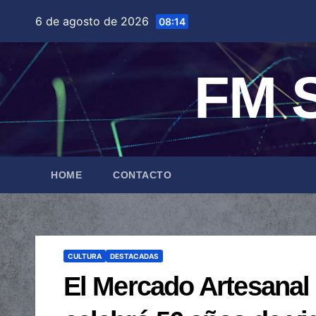
Saltar
6 de agosto de 2026
08:14
al
contenido
FM S
HOME
CONTACTO
CULTURA
DESTACADAS
El Mercado Artesanal d