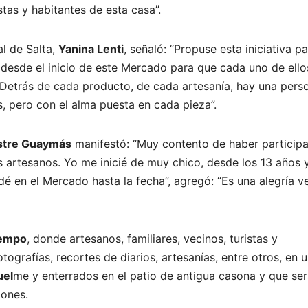
tas y habitantes de esta casa”.
al de Salta,
Yanina Lenti
, señaló: “Propuse esta iniciativa p
 desde el inicio de este Mercado para que cada uno de ello
 “Detrás de cada producto, de cada artesanía, hay una pers
s, pero con el alma puesta en cada pieza”.
estre Guaymás
manifestó: “Muy contento de haber particip
 artesanos. Yo me inicié de muy chico, desde los 13 años 
é en el Mercado hasta la fecha”, agregó: “Es una alegría ve
iempo
, donde artesanos, familiares, vecinos, turistas y
tografías, recortes de diarios, artesanías, entre otros, en 
uel
me y enterrados en el patio de antigua casona y que se
iones.