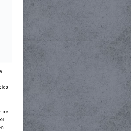
a
cias
manos
el
on