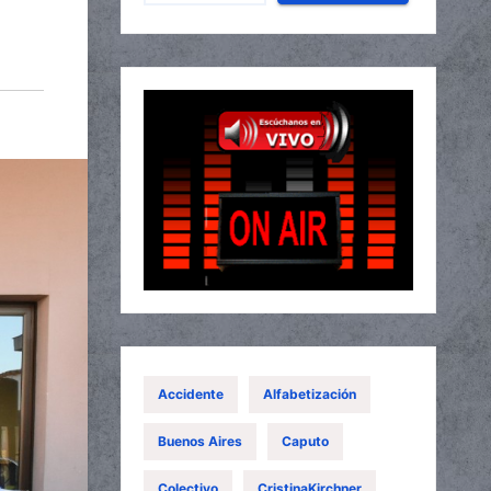
Accidente
Alfabetización
Buenos Aires
Caputo
Colectivo
CristinaKirchner