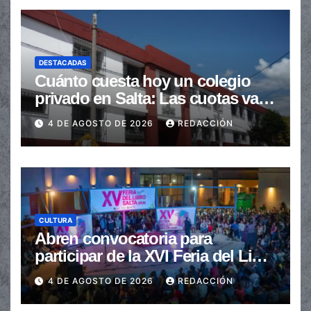
DESTACADAS
Cuánto cuesta hoy un colegio
privado en Salta: Las cuotas van
de $110.000 a más de $600.000
4 DE AGOSTO DE 2026
REDACCIÓN
CULTURA
Abren convocatoria para
participar de la XVI Feria del Libro
de Salta
4 DE AGOSTO DE 2026
REDACCIÓN