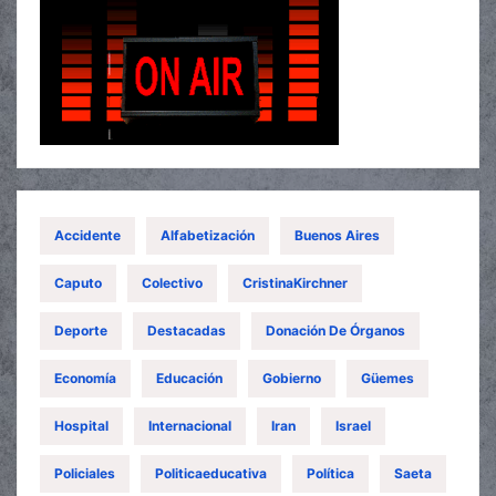
Accidente
Alfabetización
Buenos Aires
Caputo
Colectivo
CristinaKirchner
Deporte
Destacadas
Donación De Órganos
Economía
Educación
Gobierno
Güemes
Hospital
Internacional
Iran
Israel
Policiales
Politicaeducativa
Política
Saeta