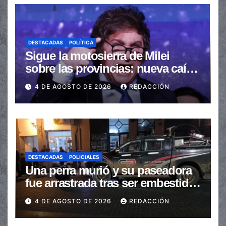
DESTACADAS
POLÍTICA
Sigue la motosierra de Milei
sobre las provincias: nueva caída
de las transferencias no
4 DE AGOSTO DE 2026
REDACCIÓN
automáticas
DESTACADAS
POLICIALES
Una perra murió y su paseadora
fue arrastrada tras ser embestidas
en la senda peatonal
4 DE AGOSTO DE 2026
REDACCIÓN