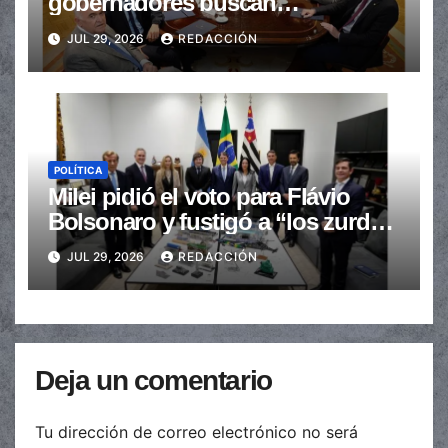
gobernadores buscan
provincializar la elección
JUL 29, 2026
REDACCIÓN
POLÍTICA
Milei pidió el voto para Flávio
Bolsonaro y fustigó a “los zurdos
de mierda”
JUL 29, 2026
REDACCIÓN
Deja un comentario
Tu dirección de correo electrónico no será