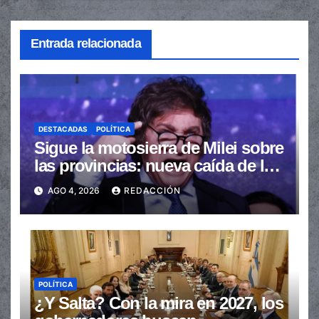
Entrada relacionada
DESTACADAS
POLÍTICA
Sigue la motosierra de Milei sobre
las provincias: nueva caída de las
transferencias no automáticas
AGO 4, 2026
REDACCIÓN
POLÍTICA
¿Y Salta? Con la mira en 2027, los