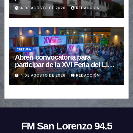
de $110.000 a más de $600.000
4 DE AGOSTO DE 2026
REDACCIÓN
CULTURA
Abren convocatoria para
participar de la XVI Feria del Libro
de Salta
4 DE AGOSTO DE 2026
REDACCIÓN
FM San Lorenzo 94.5