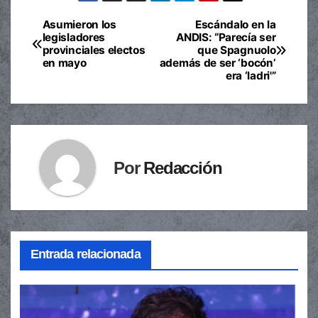
Asumieron los
Escándalo en la
Navegación
legisladores
ANDIS: “Parecía ser
provinciales electos
que Spagnuolo
de
en mayo
además de ser ‘bocón’
era ‘ladri'”
entradas
Por
Redacción
Entrada relacionada