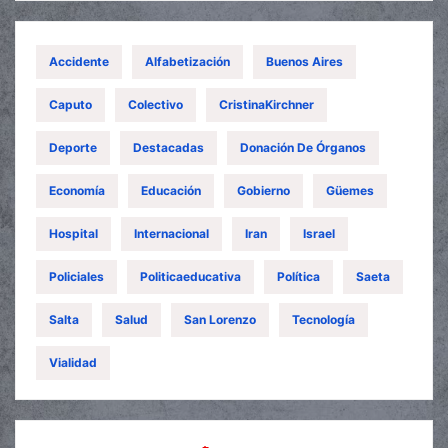
Accidente
Alfabetización
Buenos Aires
Caputo
Colectivo
CristinaKirchner
Deporte
Destacadas
Donación De Órganos
Economía
Educación
Gobierno
Güemes
Hospital
Internacional
Iran
Israel
Policiales
Politicaeducativa
Política
Saeta
Salta
Salud
San Lorenzo
Tecnología
Vialidad