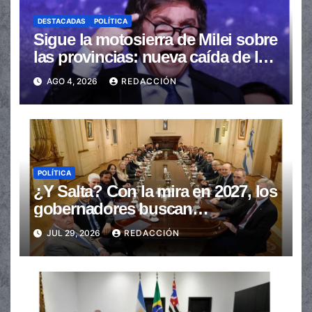
DESTACADAS
POLÍTICA
Sigue la motosierra de Milei sobre
las provincias: nueva caída de las
transferencias no automáticas
AGO 4, 2026
REDACCIÓN
POLÍTICA
¿Y Salta? Con la mira en 2027, los
gobernadores buscan
provincializar la elección
JUL 29, 2026
REDACCIÓN