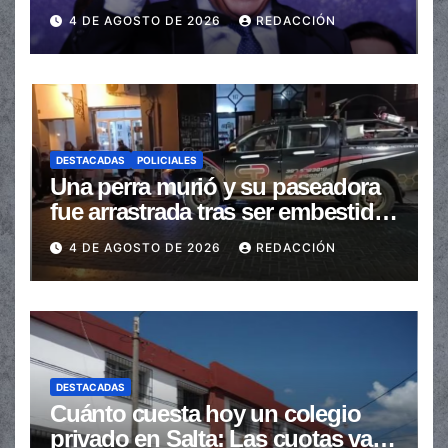
de las transferencias no
4 DE AGOSTO DE 2026
REDACCIÓN
automáticas
DESTACADAS
POLICIALES
Una perra murió y su paseadora
fue arrastrada tras ser embestidas
en la senda peatonal
4 DE AGOSTO DE 2026
REDACCIÓN
DESTACADAS
Cuánto cuesta hoy un colegio
privado en Salta: Las cuotas van