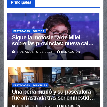
Principales
DESTACADAS
POLÍTICA
Sigue la motosierra de Milei
sobre las provincias: nueva caída
de las transferencias no
4 DE AGOSTO DE 2026
REDACCIÓN
automáticas
DESTACADAS
POLICIALES
Una perra murió y su paseadora
fue arrastrada tras ser embestidas
en la senda peatonal
4 DE AGOSTO DE 2026
REDACCIÓN