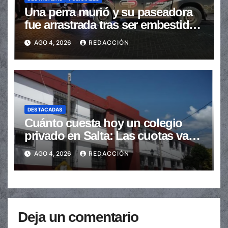
Una perra murió y su paseadora
fue arrastrada tras ser embestidas
en la senda peatonal
AGO 4, 2026
REDACCIÓN
DESTACADAS
Cuánto cuesta hoy un colegio
privado en Salta: Las cuotas van
de $110.000 a más de $600.000
AGO 4, 2026
REDACCIÓN
Deja un comentario