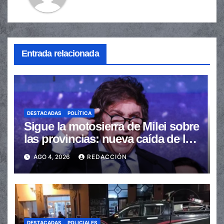
Entrada relacionada
DESTACADAS
POLÍTICA
Sigue la motosierra de Milei sobre
las provincias: nueva caída de las
transferencias no automáticas
AGO 4, 2026
REDACCIÓN
DESTACADAS
POLICIALES