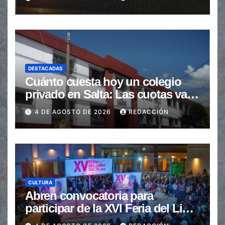
DESTACADAS
Cuánto cuesta hoy un colegio
privado en Salta: Las cuotas van
de $110.000 a más de $600.000
4 DE AGOSTO DE 2026
REDACCIÓN
CULTURA
Abren convocatoria para
participar de la XVI Feria del Libro
de Salta