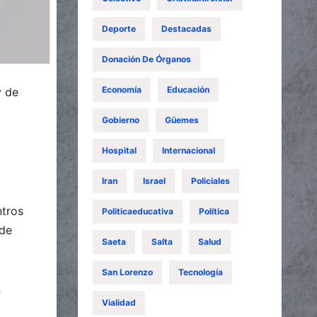
Deporte
Destacadas
Donación De Órganos
Economía
Educación
y de
Gobierno
Güemes
Hospital
Internacional
Iran
Israel
Policiales
ntros
Politicaeducativa
Política
 de
Saeta
Salta
Salud
San Lorenzo
Tecnología
n
Vialidad