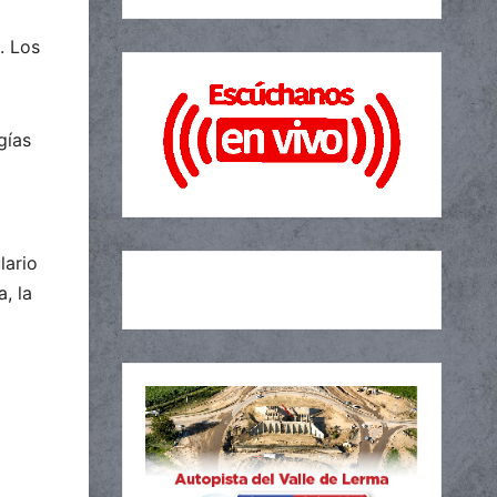
. Los
gías
lario
, la