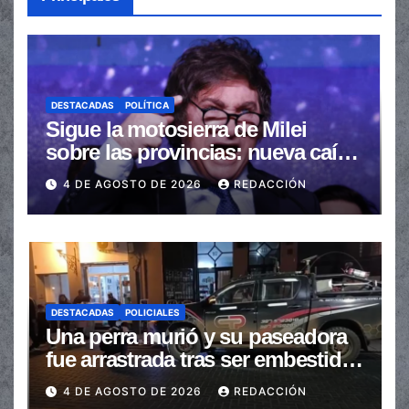
DESTACADAS
POLÍTICA
Sigue la motosierra de Milei
sobre las provincias: nueva caída
de las transferencias no
4 DE AGOSTO DE 2026
REDACCIÓN
automáticas
DESTACADAS
POLICIALES
Una perra murió y su paseadora
fue arrastrada tras ser embestidas
en la senda peatonal
4 DE AGOSTO DE 2026
REDACCIÓN