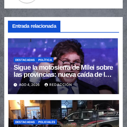
Entrada relacionada
DESTACADAS
POLÍTICA
Sigue la motosierra de Milei sobre
las provincias: nueva caída de las
transferencias no automáticas
AGO 4, 2026
REDACCIÓN
DESTACADAS
POLICIALES