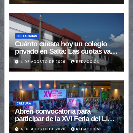
DESTACADAS
Cuánto cuesta hoy un colegio
privado en Salta: Las cuotas van
de $110.000 a más de $600.000
4 DE AGOSTO DE 2026
REDACCIÓN
CULTURA
Abren convocatoria para
participar de la XVI Feria del Libro
de Salta
4 DE AGOSTO DE 2026
REDACCIÓN