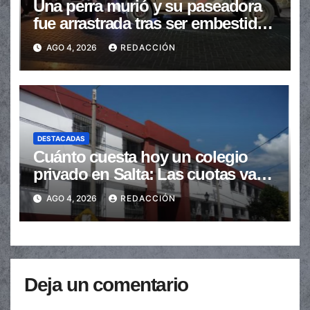
Una perra murió y su paseadora
fue arrastrada tras ser embestidas
en la senda peatonal
AGO 4, 2026
REDACCIÓN
DESTACADAS
Cuánto cuesta hoy un colegio
privado en Salta: Las cuotas van
de $110.000 a más de $600.000
AGO 4, 2026
REDACCIÓN
Deja un comentario