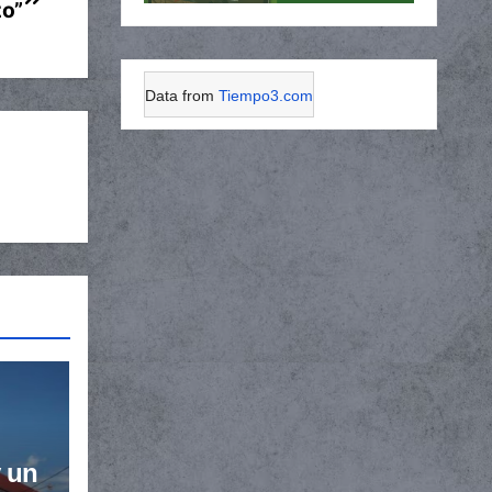
zo”
Data from
Tiempo3.com
 un