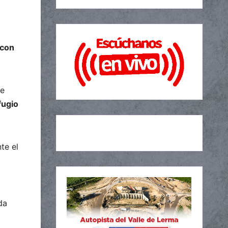
 con
ue
fugio
te el
da