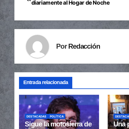
diariamente al Hogar de Noche
de
entradas
Por
Redacción
Entrada relacionada
DESTACADAS
POLÍTICA
DESTAC
Sigue la motosierra de
Una p