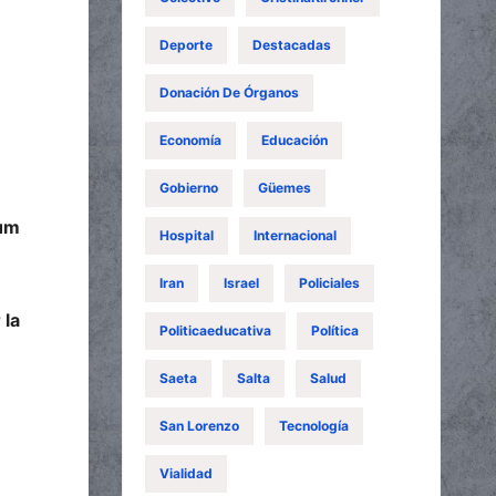
Deporte
Destacadas
Donación De Órganos
Economía
Educación
Gobierno
Güemes
bum
Hospital
Internacional
Iran
Israel
Policiales
 la
Politicaeducativa
Política
Saeta
Salta
Salud
San Lorenzo
Tecnología
Vialidad