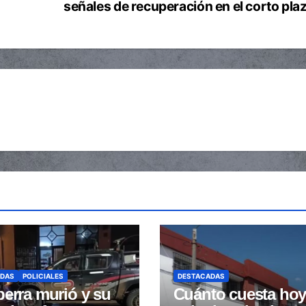
señales de recuperación en el corto pla
ADAS
POLICIALES
DESTACADAS
erra murió y su
Cuánto cuesta hoy