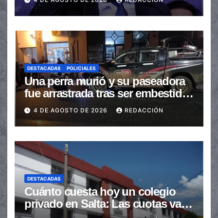
automáticas
DESTACADAS
POLICIALES
Una perra murió y su paseadora
fue arrastrada tras ser embestidas
en la senda peatonal
4 DE AGOSTO DE 2026
REDACCIÓN
DESTACADAS
Cuánto cuesta hoy un colegio
privado en Salta: Las cuotas van
de $110.000 a más de $600.000