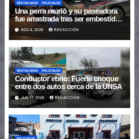
DESTACADAS
POLICIALES
Una perra murió y su paseadora
fue arrastrada tras ser embestidas
en la senda peatonal
AGO 4, 2026
REDACCIÓN
DESTACADAS
POLICIALES
Conductor ebrio: Fuerte choque
entre dos autos cerca de la UNSA
JUN 17, 2026
REDACCIÓN
POLICIALES