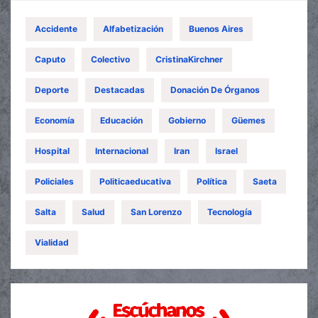
Accidente
Alfabetización
Buenos Aires
Caputo
Colectivo
CristinaKirchner
Deporte
Destacadas
Donación De Órganos
Economía
Educación
Gobierno
Güemes
Hospital
Internacional
Iran
Israel
Policiales
Politicaeducativa
Política
Saeta
Salta
Salud
San Lorenzo
Tecnología
Vialidad