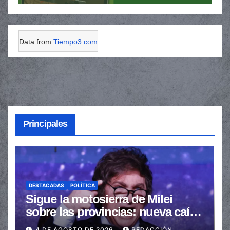
Data from
Tiempo3.com
Principales
DESTACADAS
POLÍTICA
Sigue la motosierra de Milei
sobre las provincias: nueva caída
de las transferencias no
4 DE AGOSTO DE 2026
REDACCIÓN