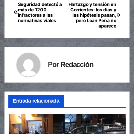
Seguridad detectó a
Hartazgo y tensión en
Navegación
más de 1200
Corrientes: los días y
infractores a las
las hipótesis pasan,
de
normativas viales
pero Loan Peña no
aparece
entradas
Por
Redacción
Entrada relacionada