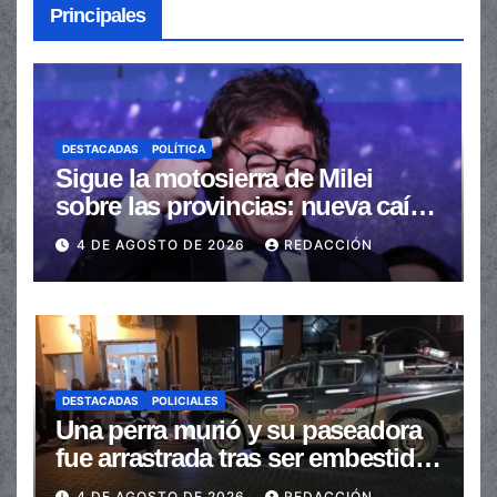
Principales
DESTACADAS
POLÍTICA
Sigue la motosierra de Milei
sobre las provincias: nueva caída
de las transferencias no
4 DE AGOSTO DE 2026
REDACCIÓN
automáticas
DESTACADAS
POLICIALES
Una perra murió y su paseadora
fue arrastrada tras ser embestidas
en la senda peatonal
4 DE AGOSTO DE 2026
REDACCIÓN