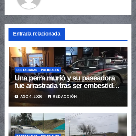
Entrada relacionada
DESTACADAS
POLICIALES
Una perra murió y su paseadora
fue arrastrada tras ser embestidas
en la senda peatonal
AGO 4, 2026
REDACCIÓN