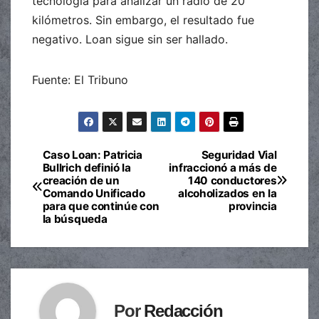
tecnología para analizar un radio de 20
kilómetros. Sin embargo, el resultado fue
negativo. Loan sigue sin ser hallado.
Fuente: El Tribuno
Caso Loan: Patricia
Seguridad Vial
Navegación
Bullrich definió la
infraccionó a más de
creación de un
140 conductores
de
Comando Unificado
alcoholizados en la
para que continúe con
provincia
entradas
la búsqueda
Por
Redacción