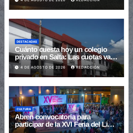
DESTACADAS
Cuánto cuesta hoy un colegio
privado en Salta: Las cuotas van
de $110.000 a más de $600.000
4 DE AGOSTO DE 2026
REDACCIÓN
CULTURA
Abren convocatoria para
participar de la XVI Feria del Libro
de Salta