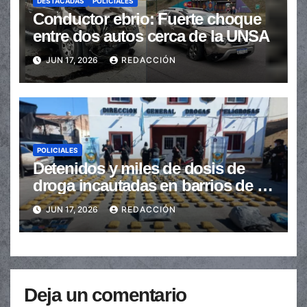
DESTACADAS
POLICIALES
Conductor ebrio: Fuerte choque
entre dos autos cerca de la UNSA
JUN 17, 2026
REDACCIÓN
POLICIALES
Detenidos y miles de dosis de
droga incautadas en barrios de la
provincia
JUN 17, 2026
REDACCIÓN
Deja un comentario