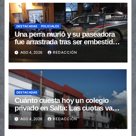
DESTACADAS
POLICIALES
Una perra murió y su paseadora
fue arrastrada tras ser embestidas
en la senda peatonal
AGO 4, 2026
REDACCIÓN
DESTACADAS
Cuánto cuesta hoy un colegio
privado en Salta: Las cuotas van
de $110.000 a más de $600.000
AGO 4, 2026
REDACCIÓN