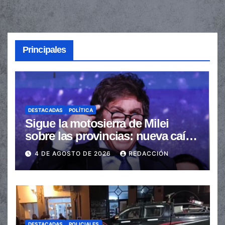
Principales
DESTACADAS
POLÍTICA
Sigue la motosierra de Milei
sobre las provincias: nueva caída
de las transferencias no
4 DE AGOSTO DE 2026
REDACCIÓN
automáticas
DESTACADAS
POLICIALES