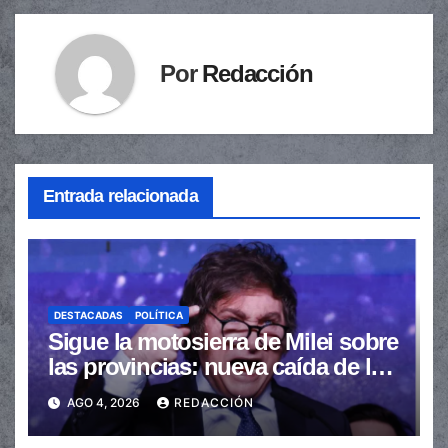
Por
Redacción
Entrada relacionada
DESTACADAS
POLÍTICA
Sigue la motosierra de Milei sobre
las provincias: nueva caída de las
transferencias no automáticas
AGO 4, 2026
REDACCIÓN