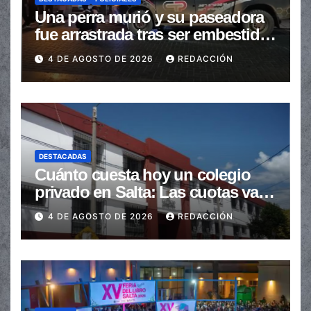
Una perra murió y su paseadora
fue arrastrada tras ser embestidas
en la senda peatonal
4 DE AGOSTO DE 2026
REDACCIÓN
DESTACADAS
Cuánto cuesta hoy un colegio
privado en Salta: Las cuotas van
de $110.000 a más de $600.000
4 DE AGOSTO DE 2026
REDACCIÓN