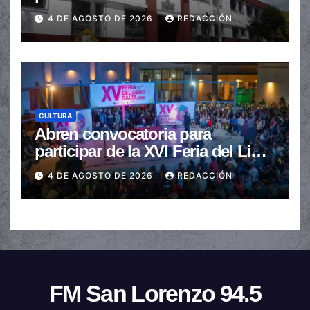
de $110.000 a más de $600.000
4 DE AGOSTO DE 2026
REDACCIÓN
CULTURA
Abren convocatoria para
participar de la XVI Feria del Libro
de Salta
4 DE AGOSTO DE 2026
REDACCIÓN
FM San Lorenzo 94.5