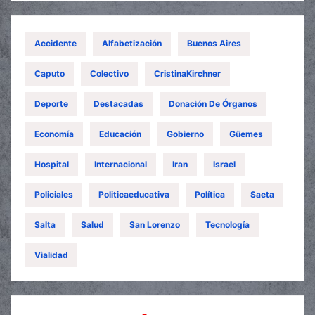
Accidente
Alfabetización
Buenos Aires
Caputo
Colectivo
CristinaKirchner
Deporte
Destacadas
Donación De Órganos
Economía
Educación
Gobierno
Güemes
Hospital
Internacional
Iran
Israel
Policiales
Politicaeducativa
Política
Saeta
Salta
Salud
San Lorenzo
Tecnología
Vialidad