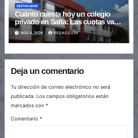
DESTACADAS
Cuánto cuesta hoy un colegio
privado en Salta: Las cuotas van
de $110.000 a más de $600.000
AGO 4, 2026
REDACCIÓN
Deja un comentario
Tu dirección de correo electrónico no será
publicada.
Los campos obligatorios están
marcados con
*
Comentario
*