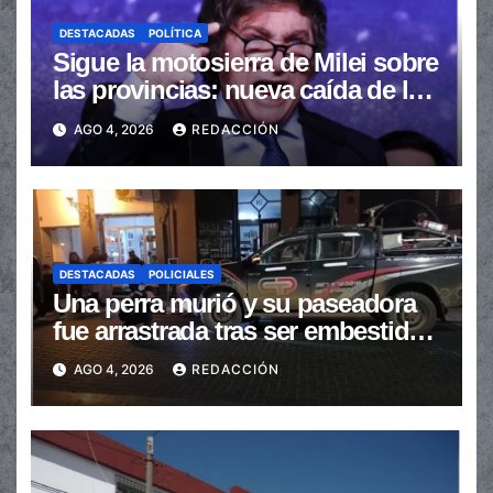
DESTACADAS
POLÍTICA
Sigue la motosierra de Milei sobre
las provincias: nueva caída de las
transferencias no automáticas
AGO 4, 2026
REDACCIÓN
DESTACADAS
POLICIALES
Una perra murió y su paseadora
fue arrastrada tras ser embestidas
en la senda peatonal
AGO 4, 2026
REDACCIÓN