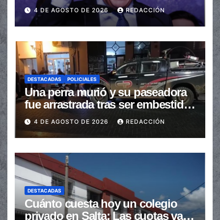
de las transferencias no
4 DE AGOSTO DE 2026
REDACCIÓN
automáticas
DESTACADAS
POLICIALES
Una perra murió y su paseadora
fue arrastrada tras ser embestidas
en la senda peatonal
4 DE AGOSTO DE 2026
REDACCIÓN
DESTACADAS
Cuánto cuesta hoy un colegio
privado en Salta: Las cuotas van