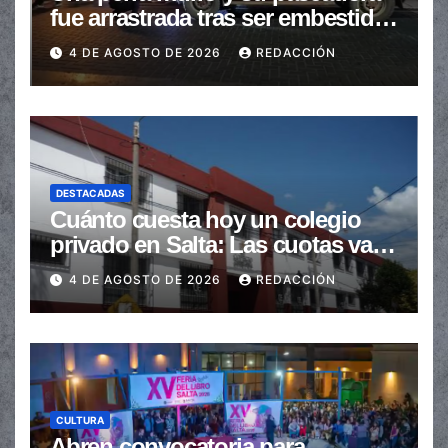
fue arrastrada tras ser embestidas
en la senda peatonal
4 DE AGOSTO DE 2026
REDACCIÓN
DESTACADAS
Cuánto cuesta hoy un colegio
privado en Salta: Las cuotas van
de $110.000 a más de $600.000
4 DE AGOSTO DE 2026
REDACCIÓN
CULTURA
Abren convocatoria para