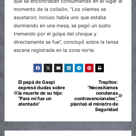
que se encontraban consumiendo en el lugar al
momento de la colisión. “Los clientes se
asustaron; incluso había uno que estaba
durmiendo en una mesa, se pegó un susto
tremendo por el golpe del choque y
directamente se fue”, concluyó sobre la tensa
escena registrada en la zona norte.
El papá de Gaspi
Trapitos:
Navegación
expresó dudas sobre
“Necesitamos
la muerte de su hijo:
condenas
de
“Para mí fue un
contravencionales”,
atentado”
planteó el ministro de
entradas
Seguridad