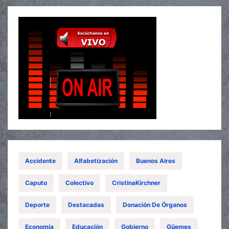
Accidente
Alfabetización
Buenos Aires
Caputo
Colectivo
CristinaKirchner
Deporte
Destacadas
Donación De Órganos
Economía
Educación
Gobierno
Güemes