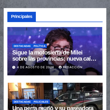
Principales
DESTACADAS
POLÍTICA
Sigue la motosierra de Milei
sobre las provincias: nueva caída
de las transferencias no
4 DE AGOSTO DE 2026
REDACCIÓN
automáticas
DESTACADAS
POLICIALES
Una perra murió y su paseadora