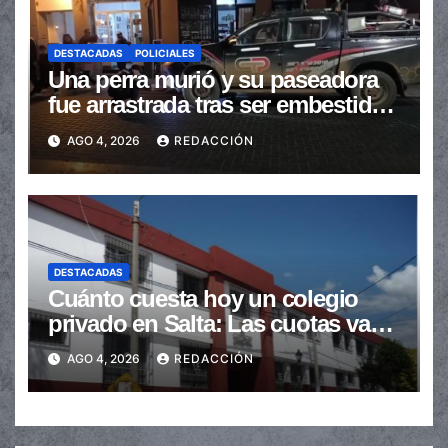
DESTACADAS
POLICIALES
Una perra murió y su paseadora
fue arrastrada tras ser embestidas
en la senda peatonal
AGO 4, 2026
REDACCIÓN
DESTACADAS
Cuánto cuesta hoy un colegio
privado en Salta: Las cuotas van
de $110.000 a más de $600.000
AGO 4, 2026
REDACCIÓN