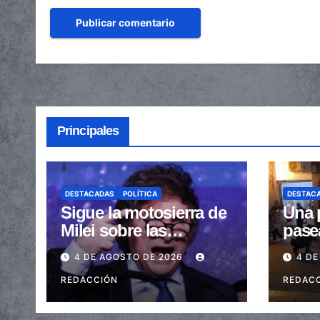
Principales
DESTACADAS
POLÍTICA
DESTAC
Sigue la motosierra de
Una 
Milei sobre las
pase
provincias: nueva
arras
4 DE AGOSTO DE 2026
4 DE
caída de las
embe
transferencias no
REDACCIÓN
send
REDAC
automáticas