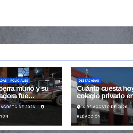
ADAS
POLICIALES
DESTACADAS
perra murió y su
Cuánto cuesta ho
adora fue
colegio privado e
trada tras ser
Salta: Las cuotas 
 AGOSTO DE 2026
4 DE AGOSTO DE 2026
stidas en la
de $110.000 a más
a peatonal
CIÓN
$600.000
REDACCIÓN