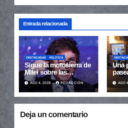
Entrada relacionada
DESTACADAS
POLÍTICA
DESTAC
Sigue la motosierra de
Una p
Milei sobre las
pase
provincias: nueva
arras
AGO 4, 2026
REDACCIÓN
AGO 4
caída de las
embe
transferencias no
send
automáticas
Deja un comentario