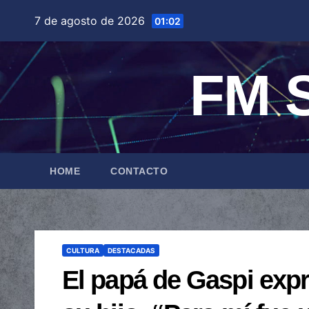
Saltar
7 de agosto de 2026
01:02
al
contenido
FM S
HOME
CONTACTO
CULTURA
DESTACADAS
El papá de Gaspi exp