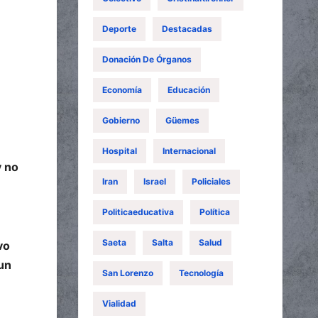
Deporte
Destacadas
Donación De Órganos
Economía
Educación
Gobierno
Güemes
Hospital
Internacional
y no
Iran
Israel
Policiales
Politicaeducativa
Política
Saeta
Salta
Salud
vo
un
San Lorenzo
Tecnología
Vialidad