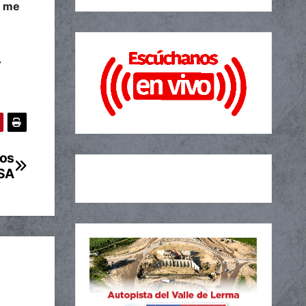
e me
r
dos
NSA