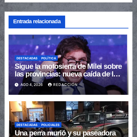
Entrada relacionada
DESTACADAS
POLÍTICA
Sigue la motosierra de Milei sobre
las provincias: nueva caída de las
transferencias no automáticas
AGO 4, 2026
REDACCIÓN
DESTACADAS
POLICIALES
Una perra murió y su paseadora