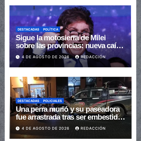
DESTACADAS
POLÍTICA
Sigue la motosierra de Milei
sobre las provincias: nueva caída
de las transferencias no
4 DE AGOSTO DE 2026
REDACCIÓN
automáticas
DESTACADAS
POLICIALES
Una perra murió y su paseadora
fue arrastrada tras ser embestidas
en la senda peatonal
4 DE AGOSTO DE 2026
REDACCIÓN