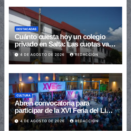
DESTACADAS
Cuánto cuesta hoy un colegio
privado en Salta: Las cuotas van
de $110.000 a más de $600.000
4 DE AGOSTO DE 2026
REDACCIÓN
CULTURA
Abren convocatoria para
participar de la XVI Feria del Libro
de Salta
4 DE AGOSTO DE 2026
REDACCIÓN