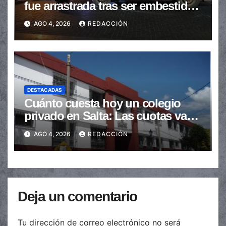
fue arrastrada tras ser embestidas
en la senda peatonal
AGO 4, 2026
REDACCIÓN
DESTACADAS
Cuánto cuesta hoy un colegio
privado en Salta: Las cuotas van
de $110.000 a más de $600.000
AGO 4, 2026
REDACCIÓN
Deja un comentario
Tu dirección de correo electrónico no será