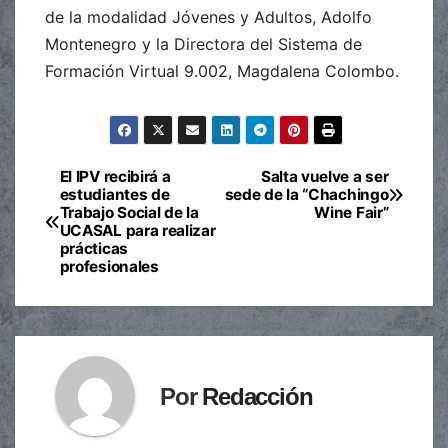
de la modalidad Jóvenes y Adultos, Adolfo
Montenegro y la Directora del Sistema de
Formación Virtual 9.002, Magdalena Colombo.
El IPV recibirá a
Salta vuelve a ser
Navegación
estudiantes de
sede de la “Chachingo
Trabajo Social de la
Wine Fair”
de
UCASAL para realizar
prácticas
entradas
profesionales
Por
Redacción