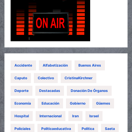
Accidente
Alfabetización
Buenos Aires
Caputo
Colectivo
CristinaKirchner
Deporte
Destacadas
Donación De Órganos
Economía
Educación
Gobierno
Güemes
Hospital
Internacional
Iran
Israel
Policiales
Politicaeducativa
Política
Saeta