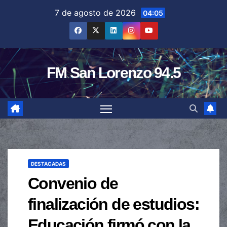
Saltar
7 de agosto de 2026
04:05
al
contenido
FM San Lorenzo 94.5
DESTACADAS
Convenio de
finalización de estudios:
Educación firmó con la