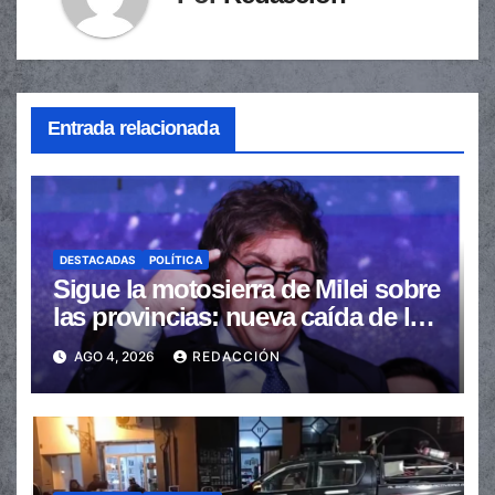
Entrada relacionada
DESTACADAS
POLÍTICA
Sigue la motosierra de Milei sobre
las provincias: nueva caída de las
transferencias no automáticas
AGO 4, 2026
REDACCIÓN