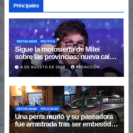
Principales
DESTACADAS
POLÍTICA
Sigue la motosierra de Milei
sobre las provincias: nueva caída
de las transferencias no
4 DE AGOSTO DE 2026
REDACCIÓN
automáticas
DESTACADAS
POLICIALES
Una perra murió y su paseadora
fue arrastrada tras ser embestidas
en la senda peatonal