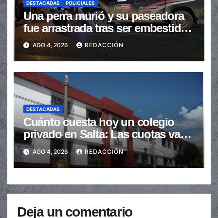
DESTACADAS
POLICIALES
Una perra murió y su paseadora
fue arrastrada tras ser embestidas
en la senda peatonal
AGO 4, 2026
REDACCIÓN
DESTACADAS
Cuánto cuesta hoy un colegio
privado en Salta: Las cuotas van
de $110.000 a más de $600.000
AGO 4, 2026
REDACCIÓN
Deja un comentario