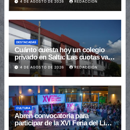
4 DE AGOSTO DE 2026
REDACCIÓN
DESTACADAS
Cuánto cuesta hoy un colegio
privado en Salta: Las cuotas van
de $110.000 a más de $600.000
4 DE AGOSTO DE 2026
REDACCIÓN
CULTURA
Abren convocatoria para
participar de la XVI Feria del Libro