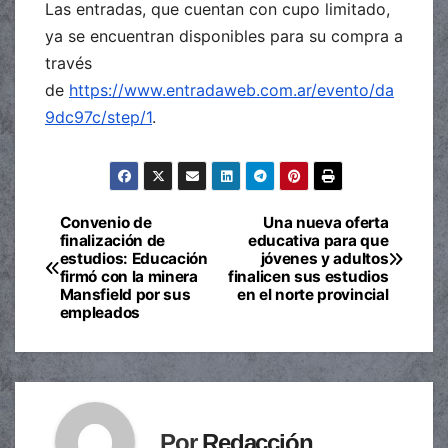
Las entradas, que cuentan con cupo limitado,
ya se encuentran disponibles para su compra a
través
de
https://www.entradaweb.com.ar/evento/da
9dc97c/step/1
.
Convenio de
Una nueva oferta
Navegación
finalización de
educativa para que
estudios: Educación
jóvenes y adultos
de
firmó con la minera
finalicen sus estudios
Mansfield por sus
en el norte provincial
entradas
empleados
Por
Redacción