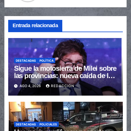
Entrada relacionada
DESTACADAS
POLÍTICA
Sigue la motosierra de Milei sobre
las provincias: nueva caída de las
transferencias no automáticas
AGO 4, 2026
REDACCIÓN
DESTACADAS
POLICIALES