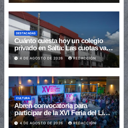
DESTACADAS
Cuánto cuesta hoy un colegio
privado en Salta: Las cuotas van
de $110.000 a más de $600.000
4 DE AGOSTO DE 2026
REDACCIÓN
CULTURA
Abren convocatoria para
participar de la XVI Feria del Libro
de Salta
4 DE AGOSTO DE 2026
REDACCIÓN