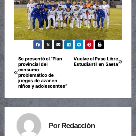
Se presentó el “Plan
Vuelve el Pase Libre
Navegación
provincial del
Estudiantil en Saeta
consumo
de
problemático de
juegos de azar en
entradas
niños y adolescentes”
Por
Redacción