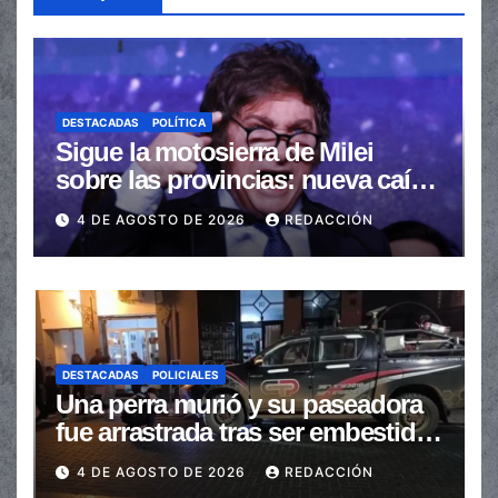
DESTACADAS
POLÍTICA
Sigue la motosierra de Milei
sobre las provincias: nueva caída
de las transferencias no
4 DE AGOSTO DE 2026
REDACCIÓN
automáticas
DESTACADAS
POLICIALES
Una perra murió y su paseadora
fue arrastrada tras ser embestidas
en la senda peatonal
4 DE AGOSTO DE 2026
REDACCIÓN