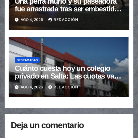
Una perra murió y su paseadora
fue arrastrada tras ser embestidas
en la senda peatonal
AGO 4, 2026
REDACCIÓN
DESTACADAS
Cuánto cuesta hoy un colegio
privado en Salta: Las cuotas van
de $110.000 a más de $600.000
AGO 4, 2026
REDACCIÓN
Deja un comentario