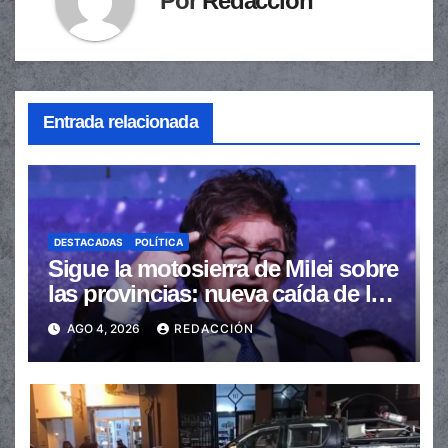
Por
Redacción
Entrada relacionada
DESTACADAS
POLÍTICA
Sigue la motosierra de Milei sobre
las provincias: nueva caída de las
transferencias no automáticas
AGO 4, 2026
REDACCIÓN