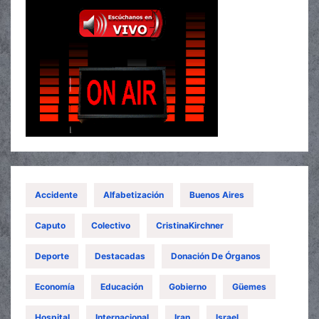
Accidente
Alfabetización
Buenos Aires
Caputo
Colectivo
CristinaKirchner
Deporte
Destacadas
Donación De Órganos
Economía
Educación
Gobierno
Güemes
Hospital
Internacional
Iran
Israel