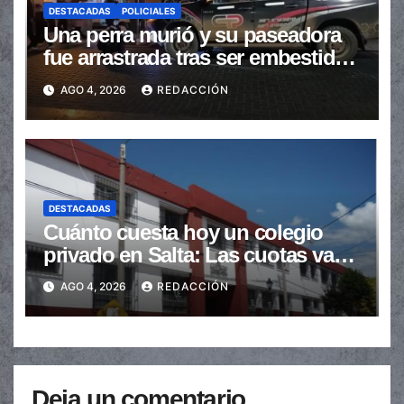
DESTACADAS
POLICIALES
Una perra murió y su paseadora
fue arrastrada tras ser embestidas
en la senda peatonal
AGO 4, 2026
REDACCIÓN
DESTACADAS
Cuánto cuesta hoy un colegio
privado en Salta: Las cuotas van
de $110.000 a más de $600.000
AGO 4, 2026
REDACCIÓN
Deja un comentario