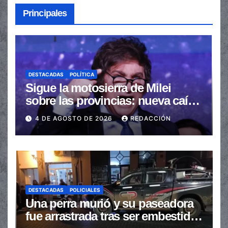
Principales
DESTACADAS
POLÍTICA
Sigue la motosierra de Milei
sobre las provincias: nueva caída
de las transferencias no
4 DE AGOSTO DE 2026
REDACCIÓN
automáticas
DESTACADAS
POLICIALES
Una perra murió y su paseadora
fue arrastrada tras ser embestidas