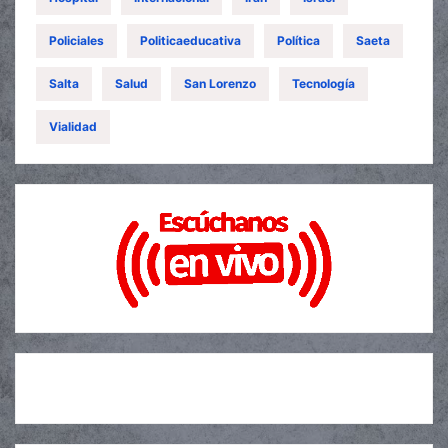
Policiales
Politicaeducativa
Política
Saeta
Salta
Salud
San Lorenzo
Tecnología
Vialidad