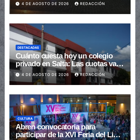
en la senda peatonal
4 DE AGOSTO DE 2026
REDACCIÓN
DESTACADAS
Cuánto cuesta hoy un colegio
privado en Salta: Las cuotas van
de $110.000 a más de $600.000
4 DE AGOSTO DE 2026
REDACCIÓN
CULTURA
Abren convocatoria para
participar de la XVI Feria del Libro