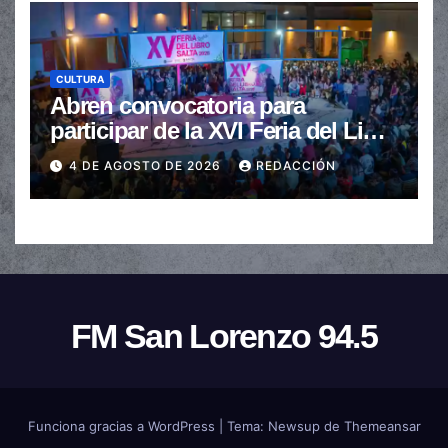
CULTURA
Abren convocatoria para
participar de la XVI Feria del Libro
de Salta
4 DE AGOSTO DE 2026
REDACCIÓN
FM San Lorenzo 94.5
Funciona gracias a WordPress
|
Tema:
Newsup
de
Themeansar