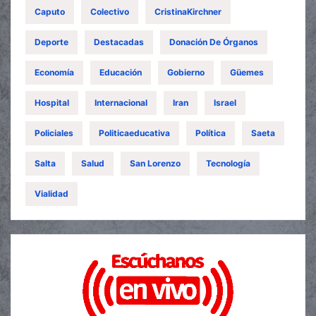
Caputo
Colectivo
CristinaKirchner
Deporte
Destacadas
Donación De Órganos
Economía
Educación
Gobierno
Güemes
Hospital
Internacional
Iran
Israel
Policiales
Politicaeducativa
Política
Saeta
Salta
Salud
San Lorenzo
Tecnología
Vialidad