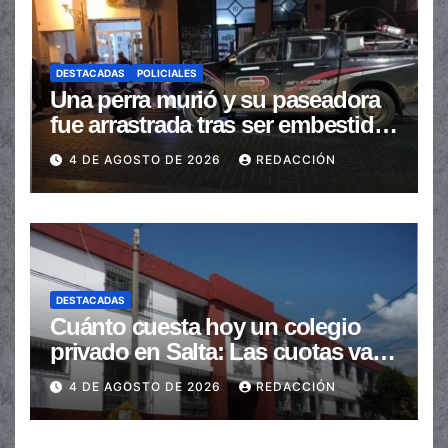
DESTACADAS
POLICIALES
Una perra murió y su paseadora
fue arrastrada tras ser embestidas
en la senda peatonal
4 DE AGOSTO DE 2026
REDACCIÓN
DESTACADAS
Cuánto cuesta hoy un colegio
privado en Salta: Las cuotas van
de $110.000 a más de $600.000
4 DE AGOSTO DE 2026
REDACCIÓN