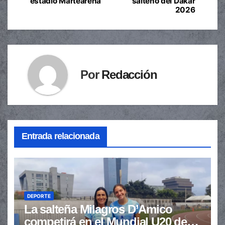
estadio Martearena
salteño del Dakar
2026
entradas
Por
Redacción
Entrada relacionada
DEPORTE
La salteña Milagros D’Amico
competirá en el Mundial U20 de