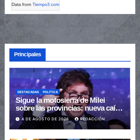
Data from
Tiempo3.com
Principales
DESTACADAS
POLÍTICA
Sigue la motosierra de Milei
sobre las provincias: nueva caída
de las transferencias no
4 DE AGOSTO DE 2026
REDACCIÓN
automáticas