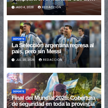
Atletismo
AGO 4, 2026
REDACCIÓN
DEPORTE
La Selección argentina regresa al
país, pero sin Messi
JUL 20, 2026
REDACCIÓN
DEPORTE
Final del Mundial 2026: Cobertura
de seguridad en toda la provincia