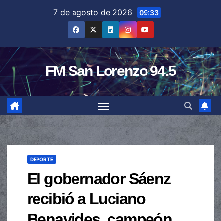
Saltar
7 de agosto de 2026
09:33
al
contenido
FM San Lorenzo 94.5
DEPORTE
El gobernador Sáenz
recibió a Luciano
Benavides, campeón