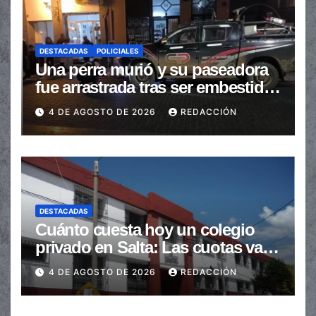
DESTACADAS
POLICIALES
Una perra murió y su paseadora
fue arrastrada tras ser embestidas
en la senda peatonal
4 DE AGOSTO DE 2026
REDACCIÓN
DESTACADAS
Cuánto cuesta hoy un colegio
privado en Salta: Las cuotas van
de $110.000 a más de $600.000
4 DE AGOSTO DE 2026
REDACCIÓN