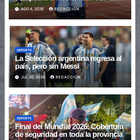
Atletismo
AGO 4, 2026
REDACCIÓN
DEPORTE
La Selección argentina regresa al
país, pero sin Messi
JUL 20, 2026
REDACCIÓN
DEPORTE
Final del Mundial 2026: Cobertura
de seguridad en toda la provincia