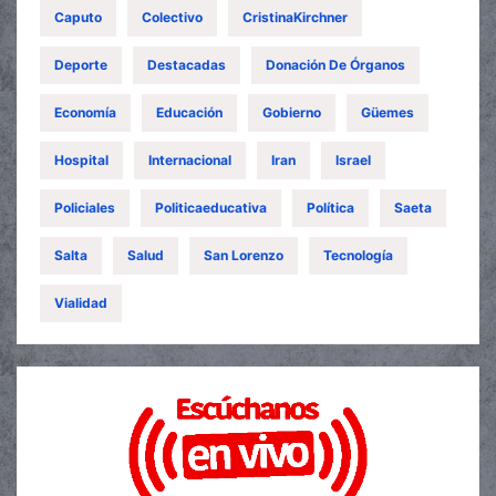
Caputo
Colectivo
CristinaKirchner
Deporte
Destacadas
Donación De Órganos
Economía
Educación
Gobierno
Güemes
Hospital
Internacional
Iran
Israel
Policiales
Politicaeducativa
Política
Saeta
Salta
Salud
San Lorenzo
Tecnología
Vialidad