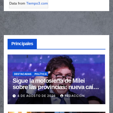
Data from
Tiempo3.com
Principales
DESTACADAS
POLÍTICA
Sigue la motosierra de Milei
sobre las provincias: nueva caída
de las transferencias no
4 DE AGOSTO DE 2026
REDACCIÓN
automáticas