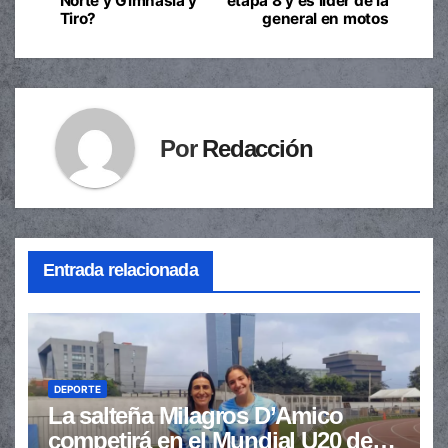
Norte y Gimnasia y
etapa 8 y es líder de la
Tiro?
general en motos
entradas
Por
Redacción
Entrada relacionada
DEPORTE
La salteña Milagros D’Amico
competirá en el Mundial U20 de